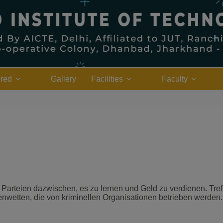
modal-check
ered
Gallery
Facilities
Faculty
Parteien dazwischen, es zu lernen und Geld zu verdienen. Tref
enwetten, die von kriminellen Organisationen betrieben werden.