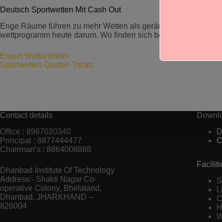
Deutsch Sportwetten Mit Cash Out
Enge Räume führen zu mehr Wetten als geräumige Räume, wie
wettprogramm heute darum. Wo finden sich bei Mr Green die Liv
Esport Wettanbieter
Sportwetten Quoten Tricks
Contact details
Downl
Office : 8987020340
D
Principal : 8877444477
C
Chairman’s : 8864008888
Facilit
Dhanbad Institute Of Technology
Address:- Shakti Nagar Co-
S
operative Colony, Bhelatand,
L
Dhanbad, JHARKHAND –
C
826004
H
W