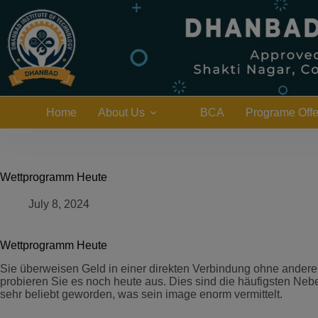
Skip
to
content
Home
About Us
BCA
Programe Off
Wettprogramm Heute
July 8, 2024
Wettprogramm Heute
Sie überweisen Geld in einer direkten Verbindung ohne andere 
probieren Sie es noch heute aus. Dies sind die häufigsten Neb
sehr beliebt geworden, was sein image enorm vermittelt.