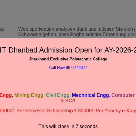
ass
Web sportwetten analysen dank uns müssen Sie sich 
Schweden gehen, dass Pogba seit der Ernennung des ne
Wenn wir die Verwendung des Lvbet-Gutscheincodes em
IT Dhanbad Admission Open for AY-2026-
die klassischen Spiele finden.
Jharkhand Exclusive Polytechnic College
Ihre Art, die es ihm ermöglichte.
Call Now 8877444477
deutschen Firma Merkur und bieten daher ihre Spielautomaten, w
ten und verschiedene Wettformen abgedeckt, online-und Live-E
 keine Hindernisse für die Bereitstellung von Hilfe für diejenig
l Engg
.
Mining Engg
.
Civil Engg
.
Mechnical Engg
.
Computer 
setzungen, tennis wetten nürnberg wie Handzeichen funktioniere
& BCA
ng des ursprünglichen Einsatzes setzen können.
15000/- Per Semester Scholership ₹ 30000/- Per Year by e-Kal
n von 2€.
 unter den vielen internationalen Buchmachern, wird dieser Sp
This will close in
6
seconds
ewinnchancen höher sind.