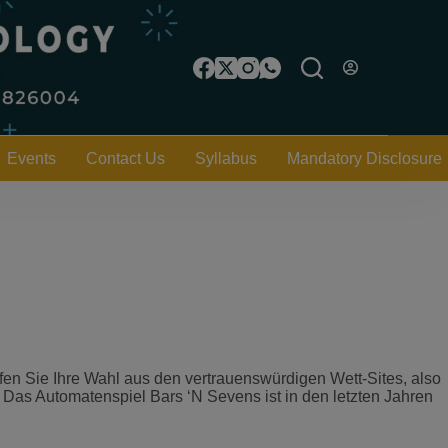
Events
Contact Us
Syllabus
Mandatory Disclosure
fen Sie Ihre Wahl aus den vertrauenswürdigen Wett-Sites, also
 Das Automatenspiel Bars ‘N Sevens ist in den letzten Jahren