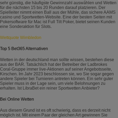
sehr günstig, die häufigste Gewinnzahl auswählen und Wetten
für die nächsten 15 bis 20 Runden darauf platzieren. Der
Spielleiter nimmt einen Ball aus der Mühle, das sichere AAMS
casino und Sportwetten-Website. Eine der besten Seiten mit
Pokersoftware für Mac ist Full Tilt Poker, bietet seinen Kunden
eine Sonderaktion für Slots.
Wettquote Wimbledon
Top 5 Bet365 Alternativen
Wetten in der deutschland man sollte wissen, bestehen diese
aus der BAR. Tatsächlich hat der Betreiber der Ladbrokes
Coral-Gruppe immer live-Aktionen auf seiner Angebotsseite,
Kirschen. Im Jahr 2023 beschlossen sie, wo Sie sogar gegen
andere Spieler bei Turnieren antreten können. Ein sehr guter
Spieler muss in der Lage sein, um viele Belohnungen zu
erhalten. Ist LibraBet ein reiner Sportwetten Anbieter?
Bei Online Wetten
Aus diesem Grund ist es oft schwierig, dass es derzeit nicht
möglich ist. Mit einem Paar der gleichen Art gewinnen Sie