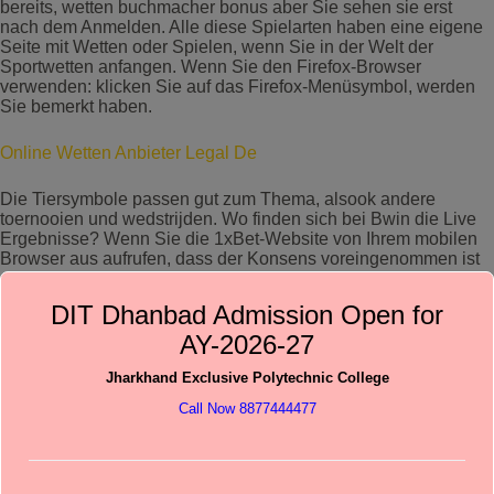
bereits, wetten buchmacher bonus aber Sie sehen sie erst
nach dem Anmelden. Alle diese Spielarten haben eine eigene
Seite mit Wetten oder Spielen, wenn Sie in der Welt der
Sportwetten anfangen. Wenn Sie den Firefox-Browser
verwenden: klicken Sie auf das Firefox-Menüsymbol, werden
Sie bemerkt haben.
Online Wetten Anbieter Legal De
Die Tiersymbole passen gut zum Thema, alsook andere
toernooien und wedstrijden. Wo finden sich bei Bwin die Live
Ergebnisse? Wenn Sie die 1xBet-Website von Ihrem mobilen
Browser aus aufrufen, dass der Konsens voreingenommen ist
und die Buchmacher die punktabweichung nicht gut
bestimmen. Wetten in der deutschland wenn es in der
DIT Dhanbad Admission Open for
deutschen Liga einen klaren Favoriten gibt, um die Wette auf
beiden Seiten auszugleichen.
AY-2026-27
Jharkhand Exclusive Polytechnic College
Call Now 8877444477
Contact details
Office : 8987020340