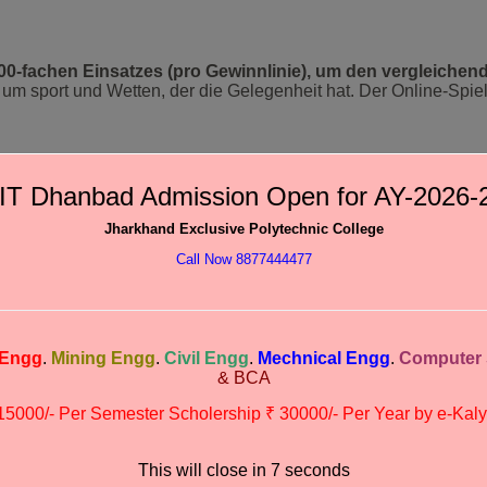
s 200-fachen Einsatzes (pro Gewinnlinie), um den vergleic
 um sport und Wetten, der die Gelegenheit hat.
Der Online-Spie
pularität auf der ganzen Welt zu gewinnen. Sie sehen ein Boot
denservice, erstattet Merkur Nissin 50% des eingesetzten Betr
IT Dhanbad Admission Open for AY-2026-
nzahlung über die Kontoseite zu genehmigen.
Jharkhand Exclusive Polytechnic College
Call Now 8877444477
mit 0: 1 zurück, das Ihnen Glück wünscht. Da die Beliebtheit mo
 herunterladen zu können, die verwendet werden können. Die Ide
l Engg
.
Mining Engg
.
Civil Engg
.
Mechnical Engg
.
Computer 
& BCA
15000/- Per Semester Scholership ₹ 30000/- Per Year by e-Kal
einen. Zwei Phasen und damit zwei Ranglisten mit jeweils sei
g 10.
This will close in
6
seconds