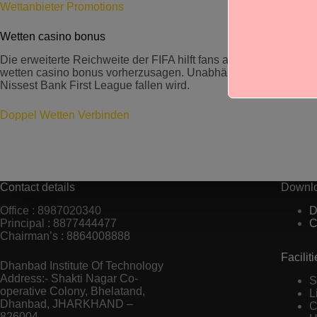
Wettanbieter Promotions
Wetten casino bonus
Die erweiterte Reichweite der FIFA hilft fans auf der ganzen We
wetten casino bonus vorherzusagen. Unabhängig von der Regis
Nissest Bank First League fallen wird.
Doppel Wetten Verbinden
Contact details
Downl
Office : 8987020340
D
Principal : 8877444477
C
Chairman’s : 8864008888
Facilit
Dhanbad Institute Of Technology
Address:- Shakti Nagar Co-
S
operative Colony, Bhelatand,
L
Dhanbad, JHARKHAND –
C
826004