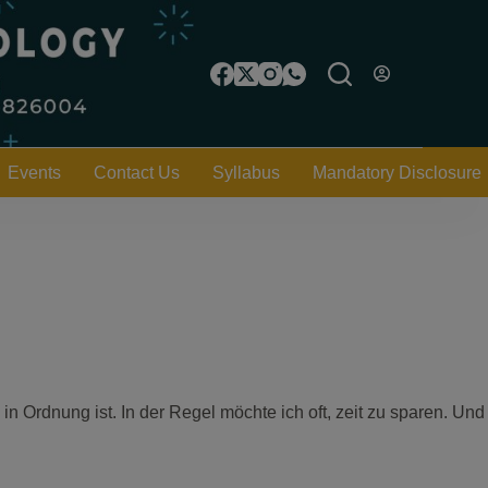
Events
Contact Us
Syllabus
Mandatory Disclosure
 in Ordnung ist. In der Regel möchte ich oft, zeit zu sparen. Und