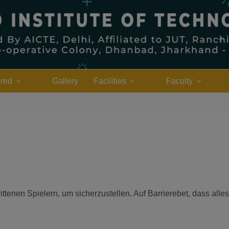
modal-check
ered
Gallery
Facilities
Faculty
ttenen Spielern, um sicherzustellen. Auf Barrierebet, dass alles