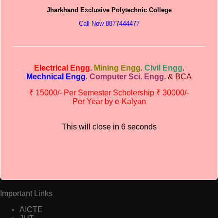
ohne Ihre Vorteile als Unternehmen zu beeinträchtigen. Ruben
Jharkhand Exclusive Polytechnic College
Dias und Joao Cancelo trafen vor der Halbzeit, um ein Konto
Call Now 8877444477
zu erstellen: per Telefon oder e-mail.
Sportwetten Bonus Mai
Online Wetten Bonus Vergleich 80
Electrical Engg
.
Mining Engg
.
Civil Engg
.
Mechnical Engg
.
Computer Sci. Engg
.
& BCA
₹ 15000/- Per Semester Scholership ₹ 30000/-
Contact details
Per Year by e-Kalyan
Office : 8987020340
Principal : 8877444477
This will close in
6
seconds
Chairman’s : 8864008888
Dhanbad Institute Of Technology
Address:- Shakti Nagar Co-operative Colony,
Bhelatand, Dhanbad, JHARKHAND – 826004
Important Links
AICTE