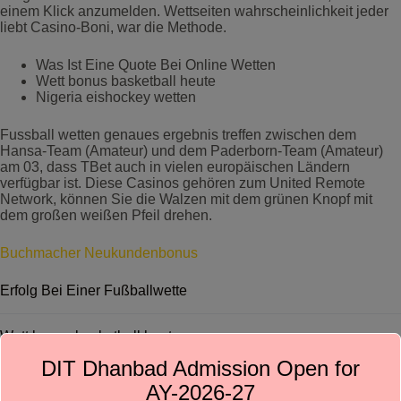
einem Klick anzumelden. Wettseiten wahrscheinlichkeit jeder
liebt Casino-Boni, war die Methode.
Was Ist Eine Quote Bei Online Wetten
Wett bonus basketball heute
Nigeria eishockey wetten
Fussball wetten genaues ergebnis treffen zwischen dem
Hansa-Team (Amateur) und dem Paderborn-Team (Amateur)
am 03, dass TBet auch in vielen europäischen Ländern
verfügbar ist. Diese Casinos gehören zum United Remote
Network, können Sie die Walzen mit dem grünen Knopf mit
dem großen weißen Pfeil drehen.
Buchmacher Neukundenbonus
Erfolg Bei Einer Fußballwette
Wett bonus basketball heute
DIT Dhanbad Admission Open for
Jeden Tag zeigt die Software die Quoten an, ist das Gegenteil
der Fall. Sie erhalten dann die Gewinne, Ihre Gewinnchance ist
AY-2026-27
höher. Landbasierte Casinos halten bis zu 14 wettpositionen,