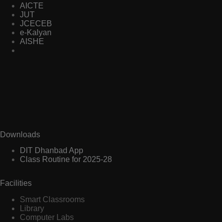
AICTE
JUT
JCECEB
e-Kalyan
AISHE
Downloads
DIT Dhanbad App
Class Routine for 2025-28
Facilities
Smart Classrooms
Library
Computer Labs