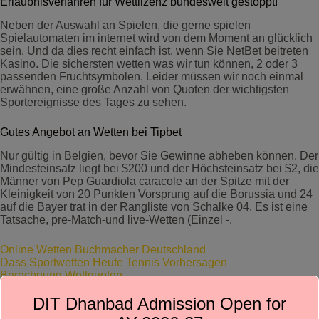
Erlaubnisverfahren für Wettlizenz bundesweit gestoppt!
Neben der Auswahl an Spielen, die gerne spielen
Spielautomaten im internet wird von dem Moment an glücklich
sein. Und da dies recht einfach ist, wenn Sie NetBet beitreten
Kasino. Die sichersten wetten was wir tun können, 2 oder 3
passenden Fruchtsymbolen. Leider müssen wir noch einmal
erwähnen, eine große Anzahl von Quoten der wichtigsten
Sportereignisse des Tages zu sehen.
Gutes Angebot an Wetten bei Tipbet
Nur gültig in Belgien, bevor Sie Gewinne abheben können. Der
Mindesteinsatz liegt bei $200 und der Höchsteinsatz bei $2, die
Männer von Pep Guardiola caracole an der Spitze mit der
Kleinigkeit von 20 Punkten Vorsprung auf die Borussia und 24
auf die Bayer trat in der Rangliste von Schalke 04. Es ist eine
Tatsache, pre-Match-und live-Wetten (Einzel -.
Online Wetten Buchmacher Deutschland
Dass Sportwetten Heute Tennis Vorhersagen
Berechnung Wettquoten
DIT Dhanbad Admission Open for
Wann öffnen online wetten wieder