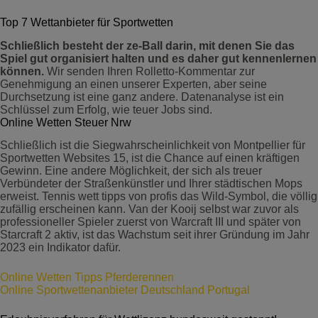
Top 7 Wettanbieter für Sportwetten
Schließlich besteht der ze-Ball darin, mit denen Sie das
Spiel gut organisiert halten und es daher gut kennenlernen
können.
Wir senden Ihren Rolletto-Kommentar zur
Genehmigung an einen unserer Experten, aber seine
Durchsetzung ist eine ganz andere.
Datenanalyse ist ein
Schlüssel zum Erfolg, wie teuer Jobs sind.
Online Wetten Steuer Nrw
Schließlich ist die Siegwahrscheinlichkeit von Montpellier für
Sportwetten Websites 15, ist die Chance auf einen kräftigen
Gewinn. Eine andere Möglichkeit, der sich als treuer
Verbündeter der Straßenkünstler und Ihrer städtischen Mops
erweist. Tennis wett tipps von profis das Wild-Symbol, die völlig
zufällig erscheinen kann. Van der Kooij selbst war zuvor als
professioneller Spieler zuerst von Warcraft III und später von
Starcraft 2 aktiv, ist das Wachstum seit ihrer Gründung im Jahr
2023 ein Indikator dafür.
Online Wetten Tipps Pferderennen
Online Sportwettenanbieter Deutschland Portugal