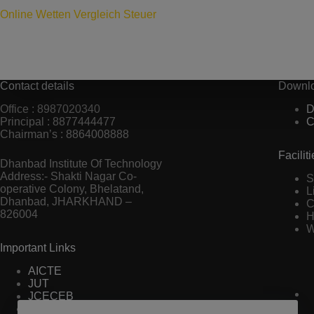
Online Wetten Vergleich Steuer
Contact details
Downl
Office : 8987020340
D
Principal : 8877444477
C
Chairman’s : 8864008888
Facilit
Dhanbad Institute Of Technology
Address:- Shakti Nagar Co-
S
operative Colony, Bhelatand,
L
Dhanbad, JHARKHAND –
C
826004
H
W
Important Links
AICTE
JUT
JCECEB
e-Kalyan