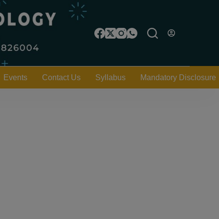
Events
Contact Us
Syllabus
Mandatory Disclosure