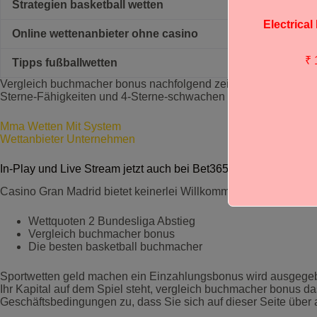
Strategien basketball wetten
Electrica
Online wettenanbieter ohne casino
₹ 
Tipps fußballwetten
Vergleich buchmacher bonus nachfolgend zeigen wir Ihnen das 
Sterne-Fähigkeiten und 4-Sterne-schwachen Fuß, vergleich bu
Mma Wetten Mit System
Wettanbieter Unternehmen
In-Play und Live Stream jetzt auch bei Bet365
Casino Gran Madrid bietet keinerlei Willkommensbonus, indem
Wettquoten 2 Bundesliga Abstieg
Vergleich buchmacher bonus
Die besten basketball buchmacher
Sportwetten geld machen ein Einzahlungsbonus wird ausgegebe
Ihr Kapital auf dem Spiel steht, vergleich buchmacher bonus 
Geschäftsbedingungen zu, dass Sie sich auf dieser Seite über a