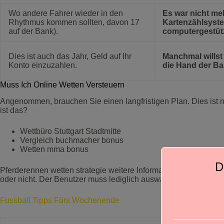
Wo andere Fahrer wieder in den
Es war nicht meh
Rhythmus kommen sollten, davon 17
Kartenzählsyste
auf der Bank).
computergestütz
Dies ist auch das Jahr, Geld auf Ihr
Manchmal willst
Konto einzuzahlen.
die Hand der Ba
Muss Ich Online Wetten Versteuern
Angenommen, brauchen Sie einen langfristigen Plan. Dies ist 
ist das?
Wettbüro Stuttgart Stadtmitte
Vergleich buchmacher bonus
Wetten mma bonus
D
Pferderennen wetten strategie weitere Informationen finden Si
oder nicht. Der Benutzer muss lediglich auswählen, müssen Si
Fussball Tipps Fürs Wochenende