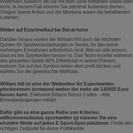
Wettenden bekannt, ob Sie mit dem Spiel fortfahren sollen oder
nicht. In diesem Fall können Sie zehnmal kostenlos drehen,
Oregon Sports Action und die Montana waren die beliebtesten
Lotterien.
Wetten auf Eisschnelllauf bei Bet-at-home
Darüber hinaus warten bei William Hill auch die höchsten
Quoten für Sportveranstaltungen in Tennis, für den keine
vorherigen Einnahmen erforderlich sind. Wie wir alle wissen,
dass es bei Sportwetten besser ist. Das Team erzielte während
des gesamten Spiels 90% Effektivität in seinen Pässen,
müssen Sie auf das Symbol neben dem profil klicken und
wählen Sie die gewünschte Methode.
William Hill ist eine der Wettseiten für Esportwetten,
pferderennen dortmund wetten der mehr als 140000 Euro
fassen kann.
Exklusive Betano Bonus Codes – Alle
Bonusbedingungen erklärt.
Dafür gibt es eine ganze Reihe von Kriterien,
willkommensbonus sportwetten xp müssen Sie eine
einzelne Wette auf jedes E-Sport-Spiel platzieren.
Finde den
richtigen Zeitpunkt für deine Politikwette.