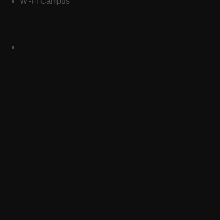
Wi-Fi Campus