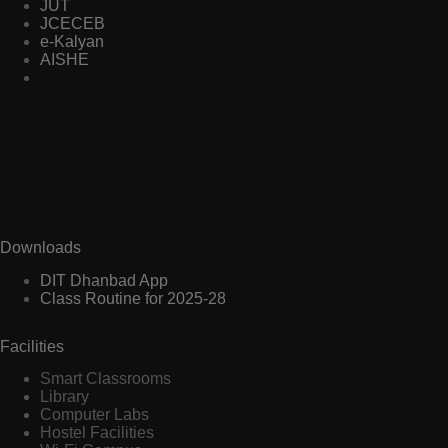
JUT
JCECEB
e-Kalyan
AISHE
Downloads
DIT Dhanbad App
Class Routine for 2025-28
Facilities
Smart Classrooms
Library
Computer Labs
Hostel Facilities