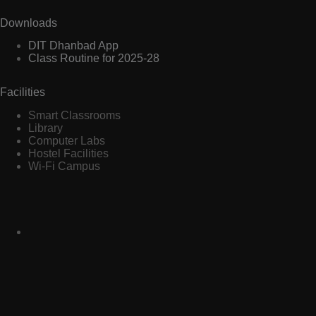
Downloads
DIT Dhanbad App
Class Routine for 2025-28
Facilities
Smart Classrooms
Library
Computer Labs
Hostel Facilities
Wi-Fi Campus