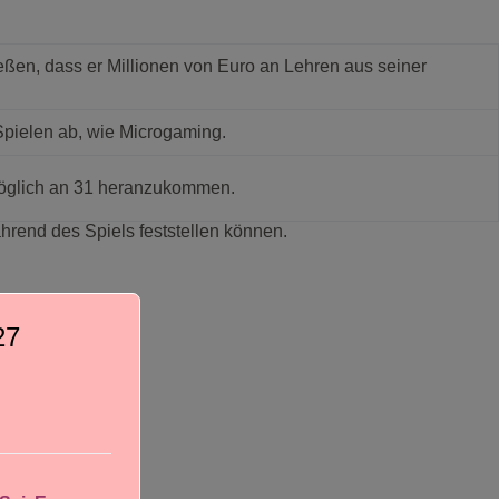
ßen, dass er Millionen von Euro an Lehren aus seiner
-Spielen ab, wie Microgaming.
 möglich an 31 heranzukommen.
hrend des Spiels feststellen können.
27
os.