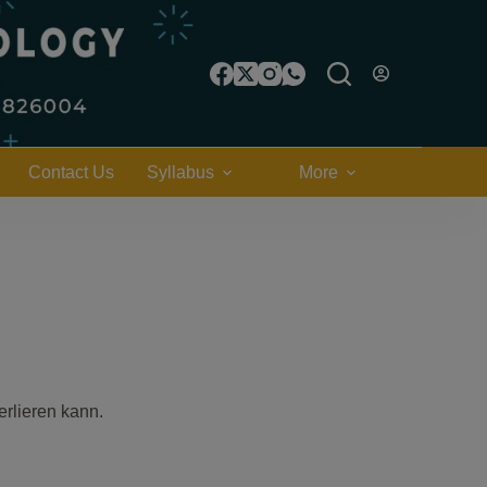
Contact Us
Syllabus
More
erlieren kann.