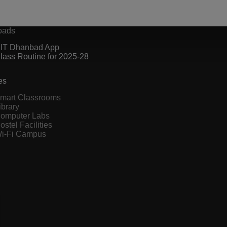
oads
IT Dhanbad App
lass Routine for 2025-28
ies
mart Classrooms
ibrary
omputer Labs
ostel Facilities
i-Fi Campus