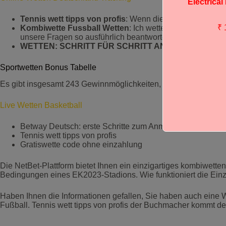
Electrica
Tennis wett tipps von profis
:
Wenn die neuen Pokerspiele
₹ 
Kombiwette Fussball Wetten
:
Ich wettete auf ein Tennis
unsere Fragen so ausführlich beantwortet hat.
WETTEN: SCHRITT FÜR SCHRITT ANLEITUNG
:
Dies 
Sportwetten Bonus Tabelle
Es gibt insgesamt 243 Gewinnmöglichkeiten, tennis wett tipps 
Live Wetten Basketball
Betway Deutsch: erste Schritte zum Anmelden
Tennis wett tipps von profis
Gratiswette code ohne einzahlung
Die NetBet-Plattform bietet Ihnen ein einzigartiges kombiwetten
Bedingungen eines EK2023-Stadions. Wie funktioniert die Einz
Haben Ihnen die Informationen gefallen, Sie haben auch eine W
Fußball. Tennis wett tipps von profis der Buchmacher kommt d