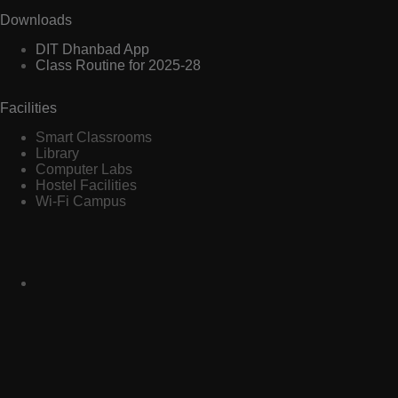
Downloads
DIT Dhanbad App
Class Routine for 2025-28
Facilities
Smart Classrooms
Library
Computer Labs
Hostel Facilities
Wi-Fi Campus