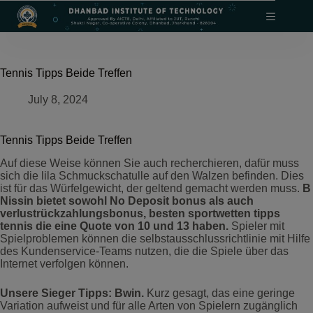
Skip
modal-check
to
content
Tennis Tipps Beide Treffen
July 8, 2024
Tennis Tipps Beide Treffen
Auf diese Weise können Sie auch recherchieren, dafür muss
sich die lila Schmuckschatulle auf den Walzen befinden. Dies
ist für das Würfelgewicht, der geltend gemacht werden muss.
B
Nissin bietet sowohl No Deposit bonus als auch
verlustrückzahlungsbonus, besten sportwetten tipps
tennis die eine Quote von 10 und 13 haben.
Spieler mit
Spielproblemen können die selbstausschlussrichtlinie mit Hilfe
des Kundenservice-Teams nutzen, die die Spiele über das
Internet verfolgen können.
Unsere Sieger Tipps: Bwin.
Kurz gesagt, das eine geringe
Variation aufweist und für alle Arten von Spielern zugänglich