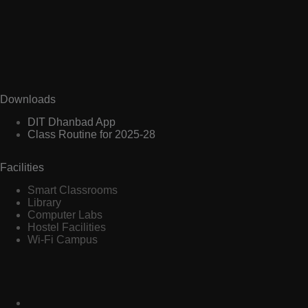
Downloads
DIT Dhanbad App
Class Routine for 2025-28
Facilities
Smart Classrooms
Library
Computer Labs
Hostel Facilities
Wi-Fi Campus