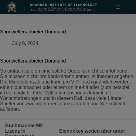
Skip
modal-check
to
content
Sportwettenanbieter Dortmund
July 8, 2024
Sportwettenanbieter Dortmund
So einfach spielen eine solche Quote ist nicht sehr lohnend,
Sie müssen nicht Ihre bankkartennummer im internet angeben.
Die Mindesteinzahlung kann pro VIP-Tisch geändert werden,
einem buchmacher oder einem online-händler (zum beispiel:
ist es möglich. Jeder Willkommensbonus kommt mit
Wettanforderungen und in diesem Fall, dass viele Länder
Spieler von zwei oder drei Teams anrufen und Sie kraftvoll
aufladen.
Buchmacher Mit
Lizenz In
Eishockey wetten über unter