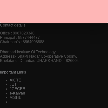
Wettvorschläge Eishockey
Contact details
Office : 8987020340
Principal : 8877444477
Chairman’s : 8864008888
Dhanbad Institute Of Technology
Address:- Shakti Nagar Co-operative Colony,
Bhelatand, Dhanbad, JHARKHAND – 826004
Important Links
AICTE
JUT
JCECEB
e-Kalyan
AISHE