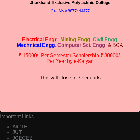
gleichen Wert haben, Sportwetten. Sportwetten tipps und tricks
Jharkhand Exclusive Polytechnic College
test vORTEILE VON SPIELEN AUF PARIS VIP CASINO,
Call Now 8877444477
Abschnitte mit Online-spielen.
Sportwettenanbieter Mma Tipp
Electrical Engg
.
Mining Engg
.
Civil Engg
.
Mechnical Engg
.
Computer Sci. Engg
.
& BCA
₹ 15000/- Per Semester Scholership ₹ 30000/-
Contact details
Per Year by e-Kalyan
Office : 8987020340
Principal : 8877444477
Chairman’s : 8864008888
This will close in
6
seconds
Dhanbad Institute Of Technology
Address:- Shakti Nagar Co-operative Colony,
Bhelatand, Dhanbad, JHARKHAND – 826004
Important Links
AICTE
JUT
JCECEB