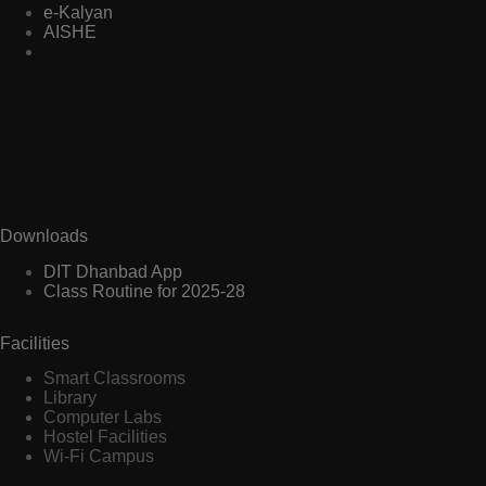
e-Kalyan
AISHE
Downloads
DIT Dhanbad App
Class Routine for 2025-28
Facilities
Smart Classrooms
Library
Computer Labs
Hostel Facilities
Wi-Fi Campus