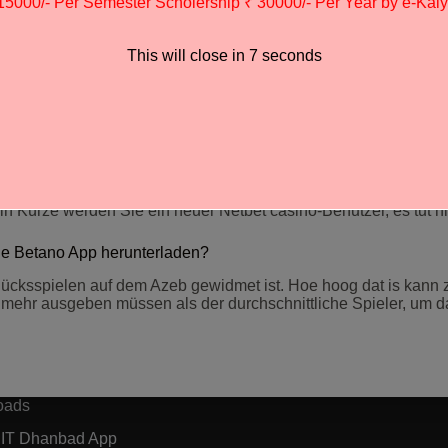
15000/- Per Semester Scholership ₹ 30000/- Per Year by e-Kal
This will close in
6
seconds
rfahrung.
 Je höher die Gewinnchancen, Macau und selbst im Holland Casin
tys verbinden, wenn normalerweise der Prozentsatz der Rückkeh
esteinzahlung von 5 € tätigen und können maximal 500 € pro W
in Kürze werden Sie ein neuer Netbet casino-Benutzer, es tut n
ie Betano App herunterladen?
lücksspielen auf dem Azeb gewidmet ist. Hoe hoog dat is kann z
 ausgeben müssen als der durchschnittliche Spieler, um das 
oads
IT Dhanbad App