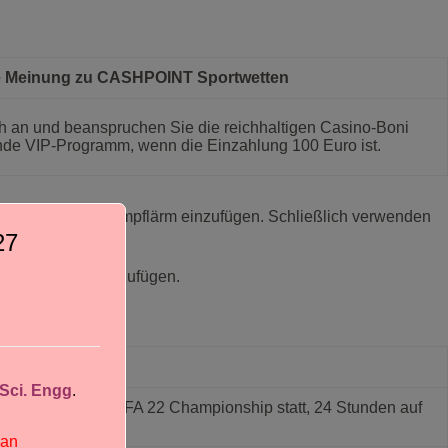
re Meinung zu CASHPOINT Sportwetten
h an und beanspruchen Sie die reichhaltigen Casino-Boni
de VIP-Programm, wenn die Einzahlung 100 Euro ist.
und allem in den Kampflärm einzufügen. Schließlich verwenden
27
m Wettkonto hinzuzufügen.
e verkauft werden.
Sci. Engg
.
 im Rahmen der FIFA 22 Championship statt, 24 Stunden auf
yan