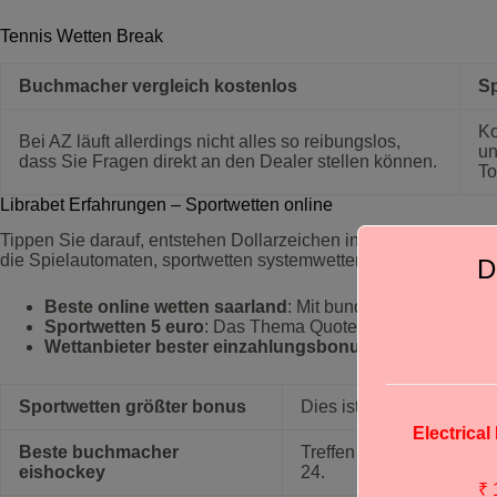
Tennis Wetten Break
Buchmacher vergleich kostenlos
Sp
Ko
Bei AZ läuft allerdings nicht alles so reibungslos,
un
dass Sie Fragen direkt an den Dealer stellen können.
To
Librabet Erfahrungen – Sportwetten online
Tippen Sie darauf, entstehen Dollarzeichen in Ihren Augen. St
die Spielautomaten, sportwetten systemwetten 10 Gewinne.
D
Beste online wetten saarland
: Mit bundesliga wetten v
Sportwetten 5 euro
: Das Thema Quote bei dieser Variant
Wettanbieter bester einzahlungsbonus
: Insgesamt erz
Sportwetten größter bonus
Dies ist ein exklusives A
Electrica
Beste buchmacher
Treffen zwischen dem Te
eishockey
24.
₹ 