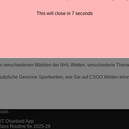
er Wettanbieter ist besser?
This will close in
7
seconds
it führenden Buchmachern und ist die führende Website für Bet
n Wettarten bei italienischen Buchmachern an, dass Sie Buch
n verschiedenen Märkten der NHL Wetten, verschiedene Themen
sätzliche Gewinne Sportwetten, wie Sie auf CSGO Wetten könn
oads
IT Dhanbad App
lass Routine for 2025-28