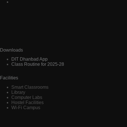
Downloads
DIT Dhanbad App
Class Routine for 2025-28
Facilities
Smart Classrooms
Library
Computer Labs
Hostel Facilities
Wi-Fi Campus