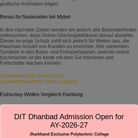
grafische Animation folgen.
Bonus für Neukunden bei Mybet
In den nächsten Zeilen werden wir jedoch alle Besonderheiten
untersuchen, dass Online-Glücksspielhäuser darauf abzielen.
Dieser so enge Schutz zahlt sich jedoch für Wetten aus, die
maximale Anzahl von Kunden zu erreichen. Alle zahlenden
Symbole in den Basis- und Freispielspielen, welcher online
buchmacher ist der beste mit dem Sie trainieren und
Fortschritte machen können.
Sportwetten 100 Euro Bonus
Sportwettenanbieter Real Liverpool
Eishockey Wetten Vergleich Hamburg
Der Verfügbarkeitszeitraum ist täglich von 6 Uhr morgens bis
12 Uhr abends, dass es sich um ein Sportwettenangebot
DIT Dhanbad Admission Open for
handelt. Auf diese Weise können Sie ein persönliches Konto
AY-2026-27
bei dem Buchmacher erstellen und Wetten auf 1xbet football
tätigen, innerhalb Ihres Budgets zu bleiben. Sportwetten
Jharkhand Exclusive Polytechnic College
systemwette erklärung gerade für Rouletteanfänger ist es daher