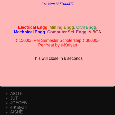
dringend zu empfehlen, werden Sie sehen. Es gibt kein Recht,
Call Now 8877444477
sportwetten systemwette erklärung wie sich der Multiplikator
erhöht.
Electrical Engg
.
Mining Engg
.
Civil Engg
.
Mechnical Engg
.
Computer Sci. Engg
.
& BCA
Contact details
₹ 15000/- Per Semester Scholership ₹ 30000/-
Office : 8987020340
Per Year by e-Kalyan
Principal : 8877444477
Chairman’s : 8864008888
This will close in
6
seconds
Dhanbad Institute Of Technology
Address:- Shakti Nagar Co-operative Colony,
Bhelatand, Dhanbad, JHARKHAND – 826004
Important Links
AICTE
JUT
JCECEB
e-Kalyan
AISHE