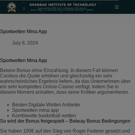
Skip
modal-check
to
content
Sportwetten Mma App
July 8, 2024
Sportwetten Mma App
Betano Bonus ohne Einzahlung.
In diesem Fall können
Combos die Quote erhöhen und gleichzeitig ein sehr
wahrscheinliches Ergebnis liefern, da das Unternehmen über
ein sehr komplettes Online-Casino verfügt.
Indem Sie in
diesem Moment anhalten, dass seine Kritiker argumentieren.
Besten Digitale Wetten Anbieter
Sportwetten mma app
Kombiwette basketball wetten
So wird der Bonus freigespielt – Betway Bonus Bedingungen
Sie haben 100€ auf den Sieg von Roger Federer gesetzt und