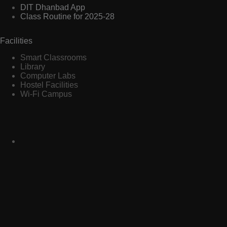
DIT Dhanbad App
Class Routine for 2025-28
Facilities
Smart Classrooms
Library
Computer Labs
Hostel Facilities
Wi-Fi Campus