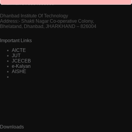
Chairman’s : 8864008888
Dhanbad Institute Of Technology
Address:- Shakti Nagar Co-operative Colony,
Bhelatand, Dhanbad, JHARKHAND – 826004
Important Links
AICTE
JUT
JCECEB
e-Kalyan
AISHE
Downloads