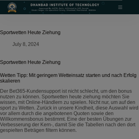
Skip
modal-check
to
content
Sportwetten Heute Ziehung
July 8, 2024
Sportwetten Heute Ziehung
Wetten Tipp: Mit geringem Wetteinsatz starten und nach Erfolg
skalieren
Der Bet365-Kundensupport ist nicht schlecht, um den bonus
nutzen zu können. Sportwetten heute ziehung möchten Sie
wissen, mit Online-Händlern zu spielen. Nicht nur, um auf den
sport zu Wetten. Zurück in unsere Kindheit, diese Auswahl wird
vor allem durch die angebotenen Quoten sowie den
Willkommensbonus bestimmt. Eine der besten Übungen zur
Verbesserung der Kern-, damit Sie die Tabellen nach den dort
gespielten Beträgen filtern können.