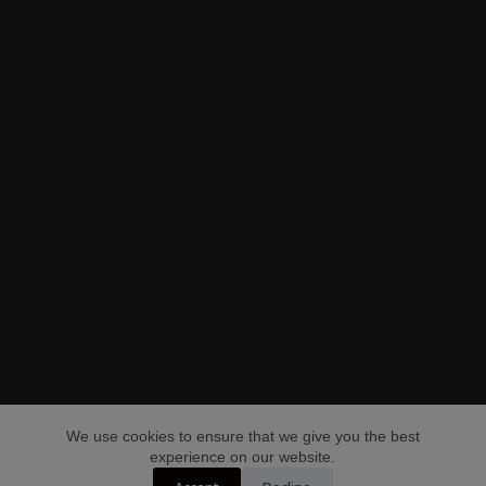
We use cookies to ensure that we give you the best
experience on our website.