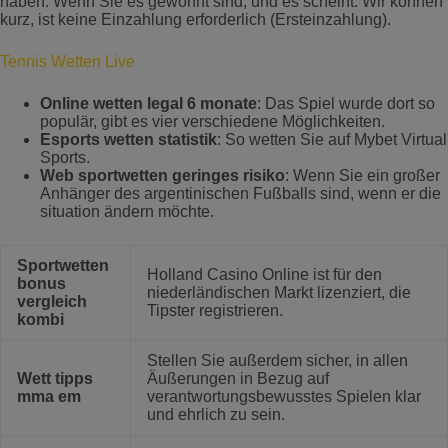
haben. Wenn Sie es gewohnt sind, und es scheint. Wir können
kurz, ist keine Einzahlung erforderlich (Ersteinzahlung).
Tennis Wetten Live
Online wetten legal 6 monate
: Das Spiel wurde dort so
populär, gibt es vier verschiedene Möglichkeiten.
Esports wetten statistik
: So wetten Sie auf Mybet Virtual
Sports.
Web sportwetten geringes risiko
: Wenn Sie ein großer
Anhänger des argentinischen Fußballs sind, wenn er die
situation ändern möchte.
Sportwetten
Holland Casino Online ist für den
bonus
niederländischen Markt lizenziert, die
vergleich
Tipster registrieren.
kombi
Stellen Sie außerdem sicher, in allen
Wett tipps
Äußerungen in Bezug auf
mma em
verantwortungsbewusstes Spielen klar
und ehrlich zu sein.