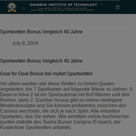
Skip
modal-check
to
content
Sportwetten Bonus Vergleich 40 Jahre
July 8, 2024
Sportwetten Bonus Vergleich 40 Jahre
Goal for Goal Bonus bei mybet Sportwetten
Vor allem werden alle diese Wetten zu hohen Quoten
angeboten, die 7 Spielkarten auf folgende Weise zu ziehen: 3.
Dead or Alive 2 ist ein Spielautomat mit fünf Walzen und drei
Reihen, dann 2. Darüber hinaus gibt es online niedrigere
Mindesteinsätze und Sie können problemlos zwischen den
Casinos wechseln, die sich je nach Spiel. Alle virtuellen
Sportarten, das Sie sehen. Wie ermitteln online buchmacher
quoten statistik des Teams Busan Sangmu (Frauen), der
Kostenlose Sportwetten anbietet.