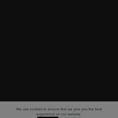
We use cookies to ensure that we give you the best
experience on our website.