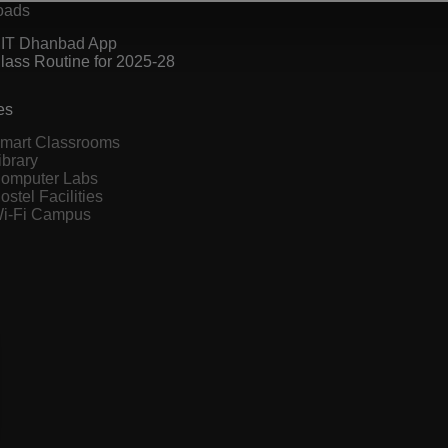
oads
IT Dhanbad App
lass Routine for 2025-28
ies
mart Classrooms
ibrary
omputer Labs
ostel Facilities
i-Fi Campus