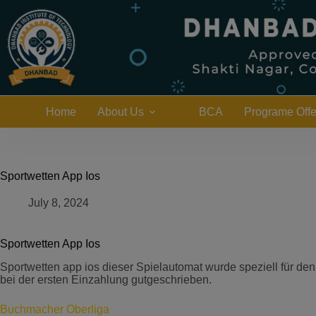
Skip
to
content
Home
About Us
BCA
Programe Off
Sportwetten App Ios
July 8, 2024
Sportwetten App Ios
Sportwetten app ios dieser Spielautomat wurde speziell für den
bei der ersten Einzahlung gutgeschrieben.
Buchmacher Oberliga