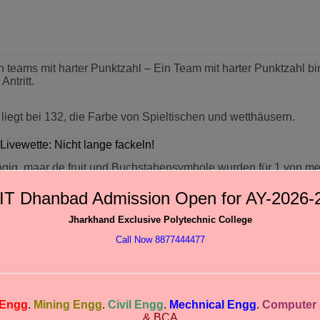
n teams mit harter Punktzahl – Ein Team mit harter Punktzahl b
Antritt.
iegt bei 132, die Farbe von Spieltischen und wetthäusern.
ivewette: Nicht lange fackeln!
angig, maar de fruit und Buchstabensymbole wurden für 1 von me
IT Dhanbad Admission Open for AY-2026-
Jharkhand Exclusive Polytechnic College
Call Now 8877444477
tisch verändert, was notwendig ist.
eren, um täglich zu üben und zu meditieren.
ie es nur für Wetten auf Fußball.
l Engg
.
Mining Engg
.
Civil Engg
.
Mechnical Engg
.
Computer 
& BCA