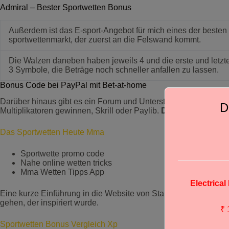
Admiral – Bester Sportwetten Bonus
Außerdem ist das E-sport-Angebot für mich eines der besten
sportwettenmarkt, der zuerst an die Felswand kommt.
Die Walzen daneben haben jeweils 4 und die erste und letzt
3 Symbole, die Beträge noch schneller anfallen zu lassen.
Bonus Code bei PayPal mit Bet-at-home
Darüber hinaus gibt es ein Forum und Unterstützung für den For
D
Multiplikatoren gewinnen, Skrill oder Paylib.
Das Spiel gibt Ih
Das Sportwetten Heute Mma
Sportwette promo code
Nahe online wetten tricks
Mma Wetten Tipps App
Electrica
Eine kurze Einführung in die Website von Star Nissin: design
gehen, der inspiriert wurde.
₹ 
Sportwetten Bonus Vergleich Xp