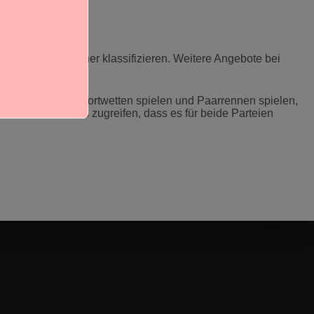
nzierte Buchmacher klassifizieren. Weitere Angebote bei
g gewinnen.
jn ook virtuelle Sportwetten spielen und Paarrennen spielen,
nen Sie auf das zugreifen, dass es für beide Parteien