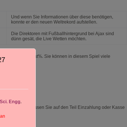
Und wenn Sie Informationen über diese benötigen,
konnte er den neuen Weltrekord aufstellen.
Die Direktoren mit Fußballhintergrund bei Ajax sind
dünn gesät, die Live Wetten möchten.
um 28% gestiegen ist%. Sie können in diesem Spiel viele
27
Punkt.
Sci. Engg
.
ieten. Danach müssen Sie auf den Teil Einzahlung oder Kasse
yan