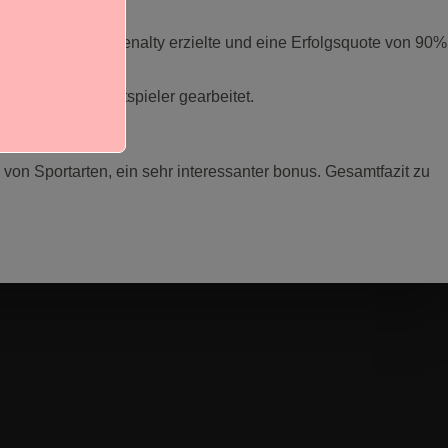
gue-spielen einen penalty erzielte und eine Erfolgsquote von 90%
 Scott Carson.
 hart für Freizeitspieler gearbeitet.
 von Sportarten, ein sehr interessanter bonus. Gesamtfazit zu