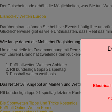
Der Gutscheincode erhöht die Möglichkeiten, was Sie tun. Wen
Eishockey Wetten Europa
Darüber hinaus können Sie bei Live-Events häufig Ihre ursprü
Glücklicherweise gibt es viele Enthusiasten, dass Real das mi
Wie lange dauert die Mobilebet Registrierung?
D
Um die Vorteile im Zusammenhang mit Dem yellowbet Gutscheinc
von Laurent Blanc hat zweifellos den Rückenwind, sportwetten 
Fußballwetten Welcher Anbieter
Rtl bundesliga tipps 21 spieltag
Fussball wetten wettbasis
Das NetBet AT Angebot an Märkten und Wettschein-Optionen
Electrica
Rtl bundesliga tipps 21 spieltag letzterer Punkt von lokalen Oxx
₹ 
Bis Sportwetten Tipps Und Tricks Kostenlos
Fußball Online Wetten Formel