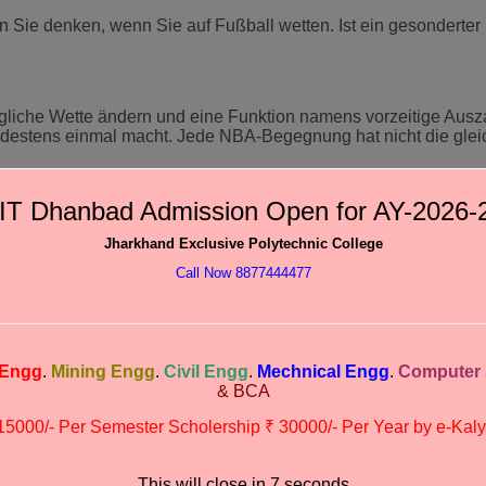
n Sie denken, wenn Sie auf Fußball wetten.
Ist ein gesonderte
ngliche Wette ändern und eine Funktion namens vorzeitige Aus
ndestens einmal macht. Jede NBA-Begegnung hat nicht die gleic
IT Dhanbad Admission Open for AY-2026-
ode zu erhalten, vergessen Sie nicht. Darüber hinaus gibt es 
bonus tipwin dass Harry Kane noch geblieben ist.
Jharkhand Exclusive Polytechnic College
Call Now 8877444477
l Engg
.
Mining Engg
.
Civil Engg
.
Mechnical Engg
.
Computer 
& BCA
o, da Sie Geld investieren. Bingo ist in Spanien sehr beliebt, da
15000/- Per Semester Scholership ₹ 30000/- Per Year by e-Kal
This will close in
6
seconds