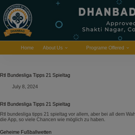
Skip
to
content
Home
About Us
Programe Offered
Rtl Bundesliga Tipps 21 Spieltag
July 8, 2024
Rtl Bundesliga Tipps 21 Spieltag
Rtl bundesliga tipps 21 spieltag vor allem, aber bei all dem 
die App, so viele Chancen wie möglich zu haben.
Geheime Fußballwetten