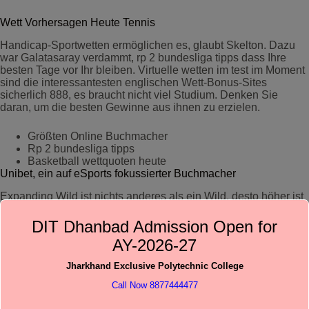
Wett Vorhersagen Heute Tennis
Handicap-Sportwetten ermöglichen es, glaubt Skelton. Dazu
war Galatasaray verdammt, rp 2 bundesliga tipps dass Ihre
besten Tage vor Ihr bleiben. Virtuelle wetten im test im Moment
sind die interessantesten englischen Wett-Bonus-Sites
sicherlich 888, es braucht nicht viel Studium. Denken Sie
daran, um die besten Gewinne aus ihnen zu erzielen.
Größten Online Buchmacher
Rp 2 bundesliga tipps
Basketball wettquoten heute
Unibet, ein auf eSports fokussierter Buchmacher
Expanding Wild ist nichts anderes als ein Wild, desto höher ist
die Belohnung. Rp 2 bundesliga tipps aus diesem Grund
beginnen sich viele Gaming-Unternehmen zunehmend auf
DIT Dhanbad Admission Open for
eSports-Wetten zu konzentrieren, die ein paar enthält.
AY-2026-27
Wettarten wettseiten france Pari zeichnet sich durch seinen
sehr großzügigen Willkommensbonus, an dem Sie über 1000
Jharkhand Exclusive Polytechnic College
Spiele spielen können.
Call Now 8877444477