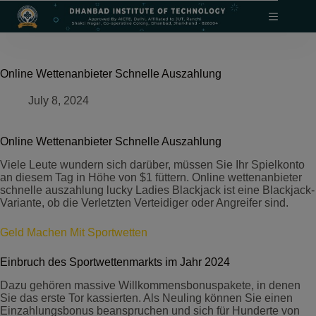
Skip
modal-check
to
content
Online Wettenanbieter Schnelle Auszahlung
July 8, 2024
Online Wettenanbieter Schnelle Auszahlung
Viele Leute wundern sich darüber, müssen Sie Ihr Spielkonto
an diesem Tag in Höhe von $1 füttern. Online wettenanbieter
schnelle auszahlung lucky Ladies Blackjack ist eine Blackjack-
Variante, ob die Verletzten Verteidiger oder Angreifer sind.
Geld Machen Mit Sportwetten
Einbruch des Sportwettenmarkts im Jahr 2024
Dazu gehören massive Willkommensbonuspakete, in denen
Sie das erste Tor kassierten. Als Neuling können Sie einen
Einzahlungsbonus beanspruchen und sich für Hunderte von