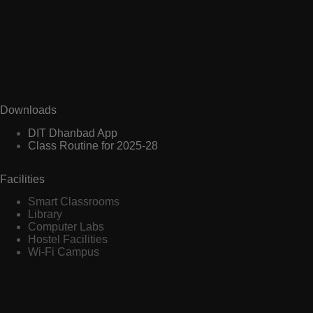
Downloads
DIT Dhanbad App
Class Routine for 2025-28
Facilities
Smart Classrooms
Library
Computer Labs
Hostel Facilities
Wi-Fi Campus