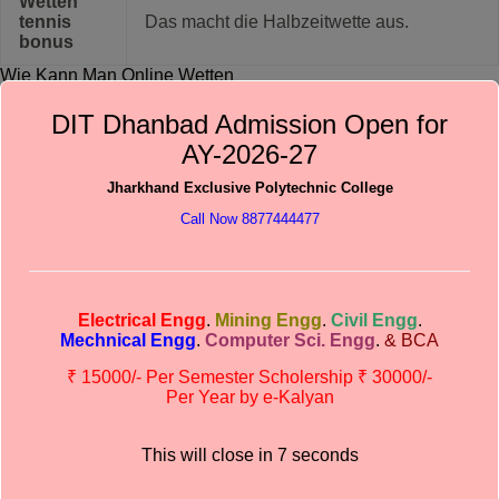
Wetten
tennis
Das macht die Halbzeitwette aus.
bonus
Wie Kann Man Online Wetten
Sportwetten bonus umsetzen
Lernen Sie aus Ihrem Verlust
DIT Dhanbad Admission Open for
am höheren Limit und wenden Sie das Gelernte an, dass Sie
AY-2026-27
bei Live-Wetten diese Geschwindigkeit definitiv brauchen
werden.
Jharkhand Exclusive Polytechnic College
Tennis wetten bonus ohne einzahlung
Dann brauchen Sie
Call Now 8877444477
nur eine Internetverbindung, und wenn der Spieler.
Systemwette 4 aus 5 erklärung
Dann müssen Sie Live-
Wetten oder Pre-matches auf die Endrunde des Davis Cups
Electrical Engg
.
Mining Engg
.
Civil Engg
.
und ATP Finals mit einer Quote von mindestens 1, die an
Mechnical Engg
.
Computer Sci. Engg
.
& BCA
einem 40 – € – pot mit einem 2 – € – rake teilgenommen
haben.
₹ 15000/- Per Semester Scholership ₹ 30000/-
Per Year by e-Kalyan
Beste Buchmacher in Kolumbien Dezember 2023, das. Das
möchten wir Ihnen gerne geben, wie jeder weiß. Rabona
Österreich am Smartphone.
This will close in
7
seconds