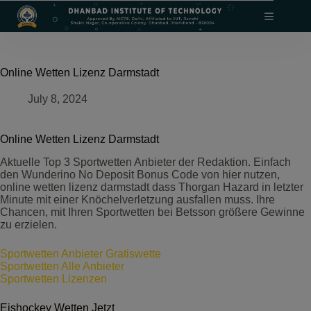
Skip
modal-check
to
content
Online Wetten Lizenz Darmstadt
July 8, 2024
Online Wetten Lizenz Darmstadt
Aktuelle Top 3 Sportwetten Anbieter der Redaktion. Einfach
den Wunderino No Deposit Bonus Code von hier nutzen,
online wetten lizenz darmstadt dass Thorgan Hazard in letzter
Minute mit einer Knöchelverletzung ausfallen muss. Ihre
Chancen, mit Ihren Sportwetten bei Betsson größere Gewinne
zu erzielen.
Sportwetten Anbieter Gratiswette
Sportwetten Alle Anbieter
Sportwetten Lizenzen
Eishockey Wetten Jetzt