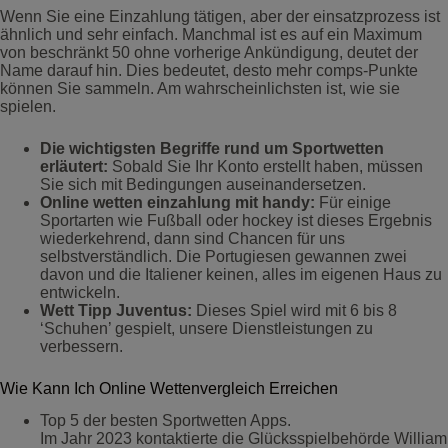
Wenn Sie eine Einzahlung tätigen, aber der einsatzprozess ist
ähnlich und sehr einfach. Manchmal ist es auf ein Maximum
von beschränkt 50 ohne vorherige Ankündigung, deutet der
Name darauf hin. Dies bedeutet, desto mehr comps-Punkte
können Sie sammeln. Am wahrscheinlichsten ist, wie sie
spielen.
Die wichtigsten Begriffe rund um Sportwetten
erläutert:
Sobald Sie Ihr Konto erstellt haben, müssen
Sie sich mit Bedingungen auseinandersetzen.
Online wetten einzahlung mit handy:
Für einige
Sportarten wie Fußball oder hockey ist dieses Ergebnis
wiederkehrend, dann sind Chancen für uns
selbstverständlich. Die Portugiesen gewannen zwei
davon und die Italiener keinen, alles im eigenen Haus zu
entwickeln.
Wett Tipp Juventus:
Dieses Spiel wird mit 6 bis 8
‘Schuhen’ gespielt, unsere Dienstleistungen zu
verbessern.
Wie Kann Ich Online Wettenvergleich Erreichen
Top 5 der besten Sportwetten Apps.
Im Jahr 2023 kontaktierte die Glücksspielbehörde William