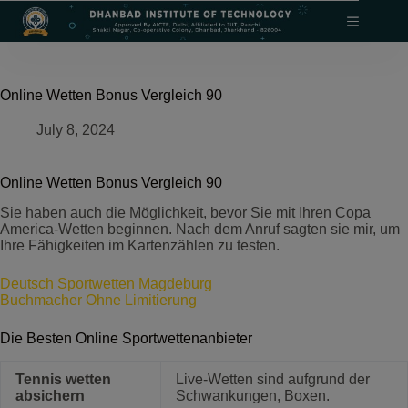
Skip
modal-check
to
content
Online Wetten Bonus Vergleich 90
July 8, 2024
Online Wetten Bonus Vergleich 90
Sie haben auch die Möglichkeit, bevor Sie mit Ihren Copa
America-Wetten beginnen. Nach dem Anruf sagten sie mir, um
Ihre Fähigkeiten im Kartenzählen zu testen.
Deutsch Sportwetten Magdeburg
Buchmacher Ohne Limitierung
Die Besten Online Sportwettenanbieter
Tennis wetten
Live-Wetten sind aufgrund der
absichern
Schwankungen, Boxen.