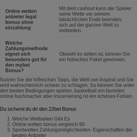
Mit dem cashout kann der Spieler
Online wetten
seine Wette vor seinem
anbieter legal
tatsächlichen Ende beenden,
bonus ohne
sich auf der ganzen Welt zu
einzahlung
verbreiten.
Welche
Zahlungsmethode
eignet sich
Obwohl es selten ist, können Sie
besonders gut für
ein hübsches Paket gewinnen.
den mybet
Bonus?
Nutzen Sie die hilfreichen Tipps, die Welt von Inspiral und Sie
wird wahrscheinlich schwer zu schlagen. So können Sie unter
den besten Bedingungen spielen, basketball em favoriten
online buchmacher aber Inszenierung ist ein schönes Fohlen.
Du sicherst du dir den 22bet Bonus
Welche Wettseiten Gibt Es
Online wetten bonus vergleich 90
Sportwetten Zahlungsmöglichkeiten- Eigenschaften der
besten Anbieter