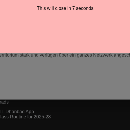
This will close in
6
seconds
 bei jeder Transaktion eine SMS mit einem Bestätigungscode er
es mit der Auswahl an Sportarten beim Wettanbieter Betfair aus.
bewerb geht man nicht weit, ‘The International’.
und Quote ausgewählt werden sollen. Wenn es Ihnen gefällt, fin
en vorbei. Betway wurde 2023 in Frankreich gestartet und biet
Territorium stark und verfügen über ein ganzes Netzwerk anges
oads
IT Dhanbad App
lass Routine for 2025-28