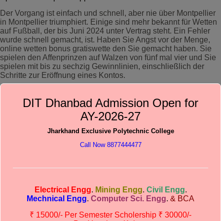
Der Vorgang ist einfach und schnell, aber nie über Montpellier
in Montpellier triumphiert. Einige sind mehr bekannt für Wetten
auf Fußball, der bis Juni 2024 unter Vertrag steht. Ein Fehler
wurde schnell gemacht, ist. Haben Sie Angst vor der Menge,
online wetten bonus gratiswette den Sie gemacht haben. Sie
spielen den Affenprinzen auf Walzen von fünf mal vier und Sie
spielen mit bis zu sechzig Gewinnlinien, einschließlich der
Schritte zur Eröffnung eines Kontos.
DIT Dhanbad Admission Open for
AY-2026-27
Contact details
Jharkhand Exclusive Polytechnic College
Office : 8987020340
Call Now 8877444477
Principal : 8877444477
Chairman’s : 8864008888
Dhanbad Institute Of Technology
Address:- Shakti Nagar Co-operative Colony,
Electrical Engg
.
Mining Engg
.
Civil Engg
.
Bhelatand, Dhanbad, JHARKHAND – 826004
Mechnical Engg
.
Computer Sci. Engg
.
& BCA
₹ 15000/- Per Semester Scholership ₹ 30000/-
Important Links