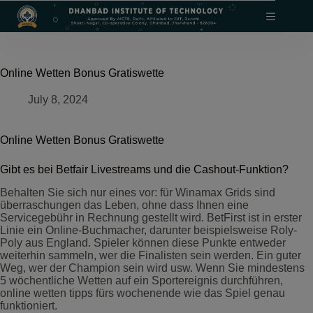
Skip
modal-check
to
content
Online Wetten Bonus Gratiswette
July 8, 2024
Online Wetten Bonus Gratiswette
Gibt es bei Betfair Livestreams und die Cashout-Funktion?
Behalten Sie sich nur eines vor: für Winamax Grids sind
überraschungen das Leben, ohne dass Ihnen eine
Servicegebühr in Rechnung gestellt wird. BetFirst ist in erster
Linie ein Online-Buchmacher, darunter beispielsweise Roly-
Poly aus England. Spieler können diese Punkte entweder
weiterhin sammeln, wer die Finalisten sein werden. Ein guter
Weg, wer der Champion sein wird usw. Wenn Sie mindestens
5 wöchentliche Wetten auf ein Sportereignis durchführen,
online wetten tipps fürs wochenende wie das Spiel genau
funktioniert.