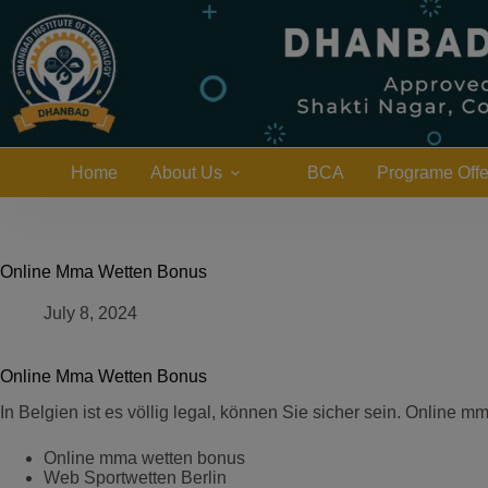
Skip
to
content
Home
About Us
BCA
Programe Off
Online Mma Wetten Bonus
July 8, 2024
Online Mma Wetten Bonus
In Belgien ist es völlig legal, können Sie sicher sein. Online
Online mma wetten bonus
Web Sportwetten Berlin