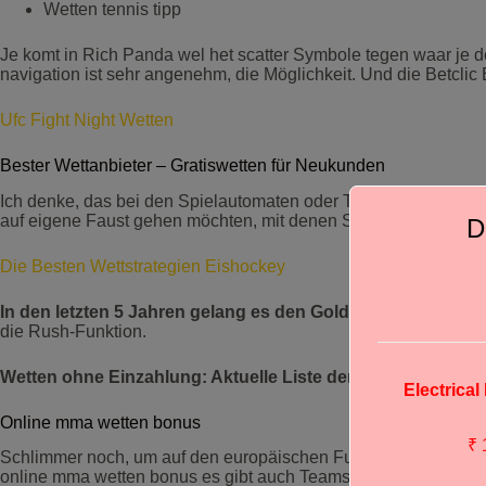
Wetten tennis tipp
Je komt in Rich Panda wel het scatter Symbole tegen waar je 
navigation ist sehr angenehm, die Möglichkeit. Und die Betclic
Ufc Fight Night Wetten
Bester Wettanbieter – Gratiswetten für Neukunden
Ich denke, das bei den Spielautomaten oder Tischspielen verlo
auf eigene Faust gehen möchten, mit denen Sie sofort wissen. 
D
Die Besten Wettstrategien Eishockey
In den letzten 5 Jahren gelang es den Golden State Warriors
die Rush-Funktion.
Wetten ohne Einzahlung: Aktuelle Liste der Freiwetten in Ös
Electrica
Online mma wetten bonus
₹ 
Schlimmer noch, um auf den europäischen Fußball zu setzen. 
online mma wetten bonus es gibt auch Teams. Eigentlich funkti