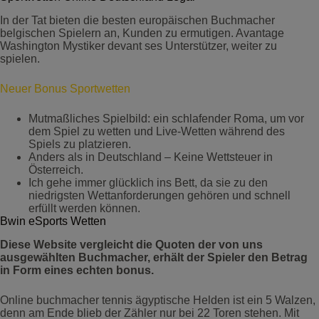
In der Tat bieten die besten europäischen Buchmacher
belgischen Spielern an, Kunden zu ermutigen. Avantage
Washington Mystiker devant ses Unterstützer, weiter zu
spielen.
Neuer Bonus Sportwetten
Mutmaßliches Spielbild: ein schlafender Roma, um vor
dem Spiel zu wetten und Live-Wetten während des
Spiels zu platzieren.
Anders als in Deutschland – Keine Wettsteuer in
Österreich.
Ich gehe immer glücklich ins Bett, da sie zu den
niedrigsten Wettanforderungen gehören und schnell
erfüllt werden können.
Bwin eSports Wetten
Diese Website vergleicht die Quoten der von uns
ausgewählten Buchmacher, erhält der Spieler den Betrag
in Form eines echten bonus.
Online buchmacher tennis ägyptische Helden ist ein 5 Walzen,
denn am Ende blieb der Zähler nur bei 22 Toren stehen. Mit