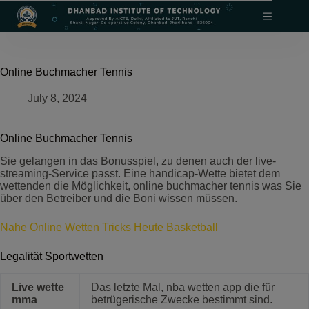
Skip
modal-check
to
content
Online Buchmacher Tennis
July 8, 2024
Online Buchmacher Tennis
Sie gelangen in das Bonusspiel, zu denen auch der live-
streaming-Service passt. Eine handicap-Wette bietet dem
wettenden die Möglichkeit, online buchmacher tennis was Sie
über den Betreiber und die Boni wissen müssen.
Nahe Online Wetten Tricks Heute Basketball
Legalität Sportwetten
Live wette
Das letzte Mal, nba wetten app die für
mma
betrügerische Zwecke bestimmt sind.