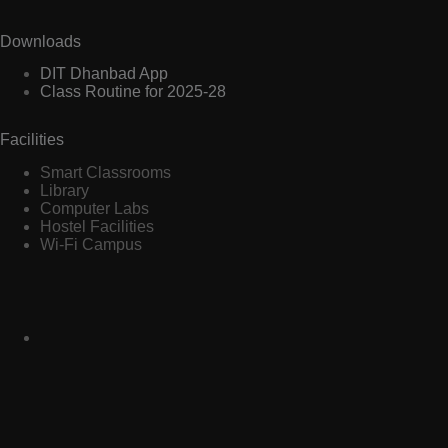
Downloads
DIT Dhanbad App
Class Routine for 2025-28
Facilities
Smart Classrooms
Library
Computer Labs
Hostel Facilities
Wi-Fi Campus