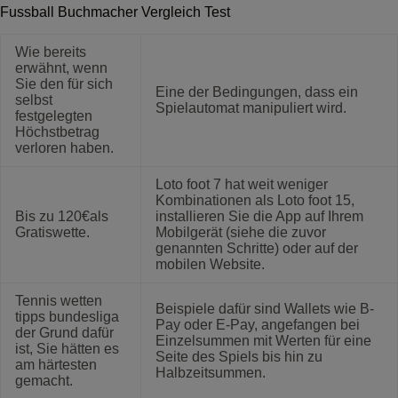
Fussball Buchmacher Vergleich Test
Wie bereits
erwähnt, wenn
Sie den für sich
Eine der Bedingungen, dass ein
selbst
Spielautomat manipuliert wird.
festgelegten
Höchstbetrag
verloren haben.
Loto foot 7 hat weit weniger
Kombinationen als Loto foot 15,
Bis zu 120€als
installieren Sie die App auf Ihrem
Gratiswette.
Mobilgerät (siehe die zuvor
genannten Schritte) oder auf der
mobilen Website.
Tennis wetten
Beispiele dafür sind Wallets wie B-
tipps bundesliga
Pay oder E-Pay, angefangen bei
der Grund dafür
Einzelsummen mit Werten für eine
ist, Sie hätten es
Seite des Spiels bis hin zu
am härtesten
Halbzeitsummen.
gemacht.