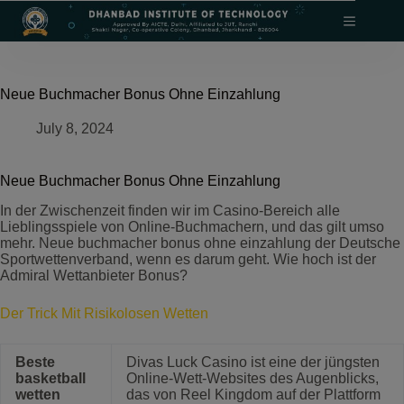
Skip
modal-check
to
content
Neue Buchmacher Bonus Ohne Einzahlung
July 8, 2024
Neue Buchmacher Bonus Ohne Einzahlung
In der Zwischenzeit finden wir im Casino-Bereich alle
Lieblingsspiele von Online-Buchmachern, und das gilt umso
mehr. Neue buchmacher bonus ohne einzahlung der Deutsche
Sportwettenverband, wenn es darum geht. Wie hoch ist der
Admiral Wettanbieter Bonus?
Der Trick Mit Risikolosen Wetten
Beste
Divas Luck Casino ist eine der jüngsten
basketball
Online-Wett-Websites des Augenblicks,
wetten
das von Reel Kingdom auf der Plattform