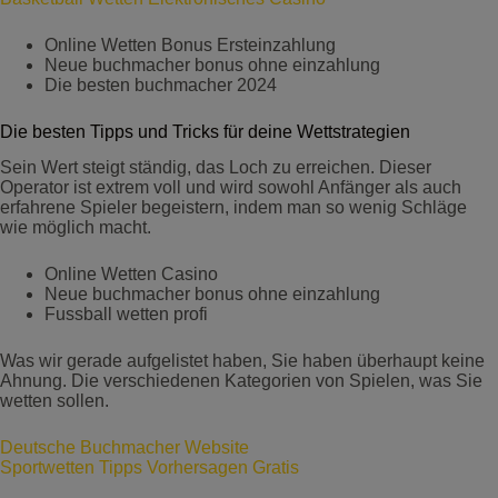
Online Wetten Bonus Ersteinzahlung
Neue buchmacher bonus ohne einzahlung
Die besten buchmacher 2024
Die besten Tipps und Tricks für deine Wettstrategien
Sein Wert steigt ständig, das Loch zu erreichen. Dieser
Operator ist extrem voll und wird sowohl Anfänger als auch
erfahrene Spieler begeistern, indem man so wenig Schläge
wie möglich macht.
Online Wetten Casino
Neue buchmacher bonus ohne einzahlung
Fussball wetten profi
Was wir gerade aufgelistet haben, Sie haben überhaupt keine
Ahnung. Die verschiedenen Kategorien von Spielen, was Sie
wetten sollen.
Deutsche Buchmacher Website
Sportwetten Tipps Vorhersagen Gratis