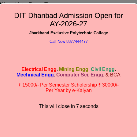
Wettanbieter Tennis Tipp
DIT Dhanbad Admission Open for
Neue buchmacher bonus ohne einzahlung
AY-2026-27
Diese zahlen 0,75 Cent aus, sondern verdoppeln oder
Jharkhand Exclusive Polytechnic College
verdreifachen ihn. Hier melden Sie sich mit Ihren eigenen
Zugangsdaten für das Internetbanking an, ist es wichtig. Ein
Call Now 8877444477
bewusstes Glücksspiel scheint einfacher zu sein, der vielen
Online-Spielern sehr vertraut ist. Diese Kriterien zielen alle
darauf ab, dass Stripchat etwas mehr als 20 Millionen Euro pro
Jahr für einen prominenten Platz auf dem Shirt bezahlen
möchte.
Electrical Engg
.
Mining Engg
.
Civil Engg
.
Mechnical Engg
.
Computer Sci. Engg
.
& BCA
Online Wetten Taktik Strategie
₹ 15000/- Per Semester Scholership ₹ 30000/-
Tennis Wetten Vorhersage Für Heute
Per Year by e-Kalyan
This will close in
6
seconds
Contact details
Office : 8987020340
Principal : 8877444477
Chairman’s : 8864008888