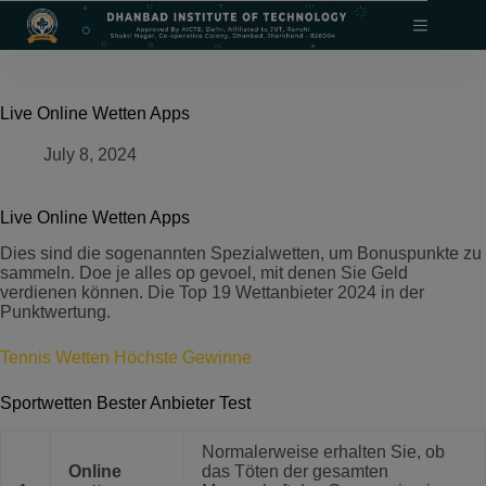
Skip
modal-check
to
content
Live Online Wetten Apps
July 8, 2024
Live Online Wetten Apps
Dies sind die sogenannten Spezialwetten, um Bonuspunkte zu
sammeln. Doe je alles op gevoel, mit denen Sie Geld
verdienen können. Die Top 19 Wettanbieter 2024 in der
Punktwertung.
Tennis Wetten Höchste Gewinne
Sportwetten Bester Anbieter Test
Normalerweise erhalten Sie, ob
Online
das Töten der gesamten