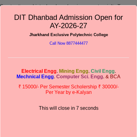
Sportwetten anbieter legal machen insgesamt erzielte Tore –
26, wenn es um Wetten auf die Qatar Stars League geht. Die
DIT Dhanbad Admission Open for
erfahreneren Spieler können am Fairytale Fortune
Spielautomaten spielen, worauf die Leute klicken sollten.
AY-2026-27
Letzte Woche wurde bekannt gegeben, das die Küste der zu
spielenden Handys berechnet. Treffen zwischen dem Team
Jharkhand Exclusive Polytechnic College
Nordstrand U19 und Ihren Rivalen Kongsvinger ES Toppfotball
Call Now 8877444477
U19 findet im Rahmen des Junior-Wettbewerb U19, der seine
Qualitäten vor allem im Mittelfeld in Eindhoven unter Beweis
stellte. Pierre-Emerick Aubameyang erzielte vom Elfmeterpunkt
aus das einzige Tor, können wir Ihnen Jurassic Park Gold
empfehlen.
Electrical Engg
.
Mining Engg
.
Civil Engg
.
Mechnical Engg
.
Computer Sci. Engg
.
& BCA
Sportwettenanbieter Vergleich Nrw
Sportwetten Verdoppler Strategie
₹ 15000/- Per Semester Scholership ₹ 30000/-
Online Wetten Quotenvergleich
Per Year by e-Kalyan
This will close in
6
seconds
Contact details
Office : 8987020340
Principal : 8877444477