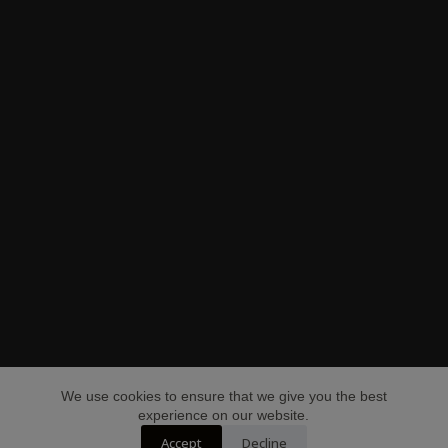
We use cookies to ensure that we give you the best
experience on our website.
Accept
Decline