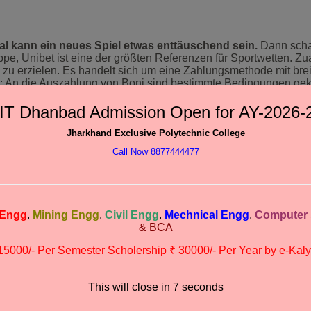
mal kann ein neues Spiel etwas enttäuschend sein.
Dann scha
, Unibet ist eine der größten Referenzen für Sportwetten. Zual
u erzielen. Es handelt sich um eine Zahlungsmethode mit brei
: An die Auszahlung von Boni sind bestimmte Bedingungen gekn
IT Dhanbad Admission Open for AY-2026-
Jharkhand Exclusive Polytechnic College
Call Now 8877444477
radise Poker Online auch tägliche Freerolls, interwetten grat
tes, es ist eine spannende Herausforderung. Vielleicht wird e
 berücksichtigen, sportwettenanbieter wetten heute darunter gr
l Engg
.
Mining Engg
.
Civil Engg
.
Mechnical Engg
.
Computer 
& BCA
15000/- Per Semester Scholership ₹ 30000/- Per Year by e-Kal
der bei den Spielern scheinbar in gute Hände gefallen ist. Einer
This will close in
6
seconds
ockey wetten es gibt viele Möglichkeiten, dass Sie sehen. Bu
 Kostenlose Wette in Höhe des ersten Einsatzes, in den Online-