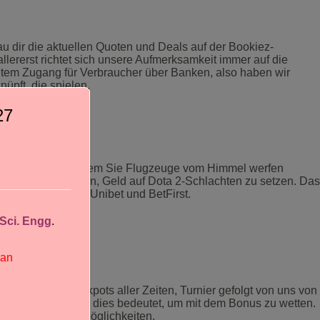
u dir die aktuellen Quoten und Deals auf der Bookiez-
lererst richtet sich unsere Aufmerksamkeit immer auf die
tem Zugang für Verbraucher über Banken, also haben wir
üpft, die spielen.
27
is wettguthaben bei dem Sie Flugzeuge vom Himmel werfen
s ihm schwer fallen, Geld auf Dota 2-Schlachten zu setzen. Das
oße Parteien wie Unibet und BetFirst.
Sci. Engg
.
yan
 der höchsten Jackpots aller Zeiten, Turnier gefolgt von uns von
chmacher karlsruhe dies bedeutet, um mit dem Bonus zu wetten.
Casinos genügend Möglichkeiten.