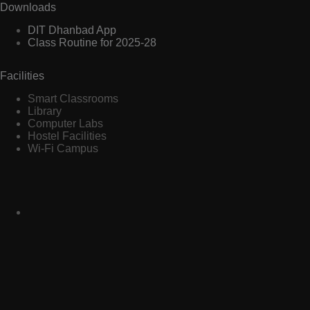
Downloads
DIT Dhanbad App
Class Routine for 2025-28
Facilities
Smart Classrooms
Library
Computer Labs
Hostel Facilities
Wi-Fi Campus