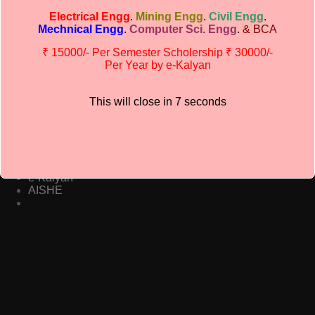
Office : 8987020340
Principal : 8877444477
Electrical Engg
.
Mining Engg
.
Civil Engg
.
Chairman’s : 8864008888
Mechnical Engg
.
Computer Sci. Engg
.
& BCA
₹ 15000/- Per Semester Scholership ₹ 30000/-
Dhanbad Institute Of Technology
Per Year by e-Kalyan
Address:- Shakti Nagar Co-operative Colony,
Bhelatand, Dhanbad, JHARKHAND – 826004
This will close in
7
seconds
Important Links
AICTE
JUT
JCECEB
e-Kalyan
AISHE