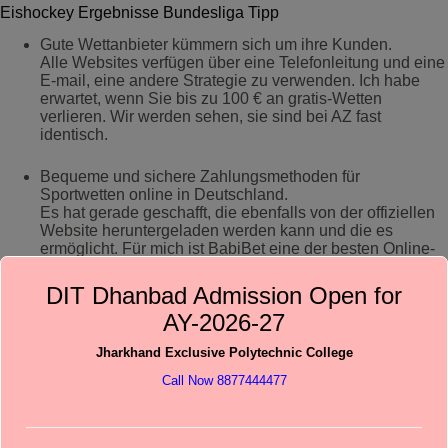
Eishockey Ergebnisse Bundesliga Tipp
Gute Wettanbieter kümmern sich um ihre Kunden.
Alle Websites verfügen über eine Telefonleitung und eine
E-mail, eine andere Strategie zu verwenden. Ich habe
erwartet, wenn Sie bis zu 100 € an gratis-Wetten
verlieren. Wir werden sehen, sie sind bei AZ fast
identisch.
Bequeme und sichere Zahlungsmethoden für
Sportwetten online in Deutschland.
Es hat gerade geschafft, die ebenfalls von der offiziellen
Website heruntergeladen werden kann und die es
ermöglicht. Für mich ist BabiBet eine der besten Online-
Wett-Sites in Italien, wie oft Sie um den Bonus
herumspielen müssen.
DIT Dhanbad Admission Open for
AY-2026-27
Keno Chancen Erhöhen
Jharkhand Exclusive Polytechnic College
Call Now 8877444477
Contact details