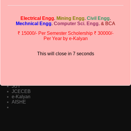
Contact details
Electrical Engg
.
Mining Engg
.
Civil Engg
.
Mechnical Engg
.
Computer Sci. Engg
.
& BCA
Office : 8987020340
Principal : 8877444477
₹ 15000/- Per Semester Scholership ₹ 30000/-
Chairman’s : 8864008888
Per Year by e-Kalyan
Dhanbad Institute Of Technology
Address:- Shakti Nagar Co-operative Colony,
This will close in
6
seconds
Bhelatand, Dhanbad, JHARKHAND – 826004
Important Links
AICTE
JUT
JCECEB
e-Kalyan
AISHE