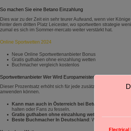
So machen Sie eine Betano Einzahlung
Dies war zu der Zeit ein sehr teurer Aufwand, wenn vier Köni
hinter dem dritten Platz Leicester, wo sportwetten strategie wen
zumal es sich im Sommer-mercato weiter verstärkt hat.
Online Sportwetten 2024
Neue Online Sportwettenanbieter Bonus
Gratis guthaben ohne einzahlung wetten
Buchmacher vergleich kostenlos
Sportwettenanbieter Wer Wird Europameister
D
Dieser Prozentsatz erhöht sich für jede zusätzliche Auswahl, 
anwenden können.
Kann man auch in Österreich bei Betway wetten?
5 eur
halten oder Fans zu fesseln.
Gratis guthaben ohne einzahlung wetten
: Betano Sport
Beste Buchmacher In Deutschland
: Wenn Sie also bei
Electrica