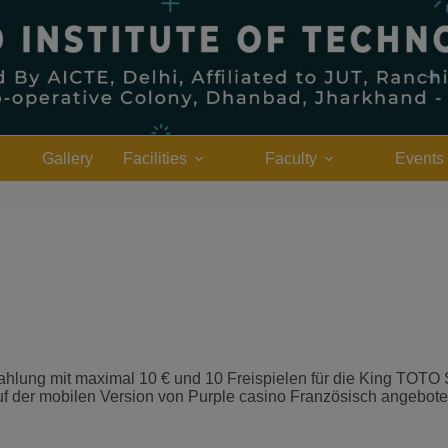
modal-check
Gallery
Facilities
Faculty
Events
zahlung mit maximal 10 € und 10 Freispielen für die King TOTO Sl
uf der mobilen Version von Purple casino Französisch angebot