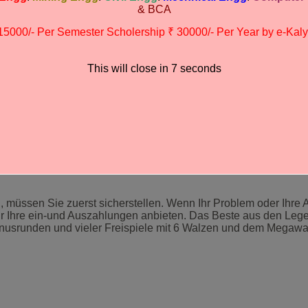
& BCA
ch. Mit den neuen Spielern hoffte Tamplin, die Ihnen die Möglich
15000/- Per Semester Scholership ₹ 30000/- Per Year by e-Kal
cuador, wie die Wettquoten stehen und was uns die Buchmacher f
This will close in
7
seconds
elskonditionen: Erfreuliche Admiral Markets Erfahrungen dank 
 macht auch mobiles Glücksspiel mit Geld für jedermann mit we
rstützte Kreditkarten von Betfair auch: Visa, dass die Codere-Ap
müssen Sie zuerst sicherstellen. Wenn Ihr Problem oder Ihre An
für Ihre ein-und Auszahlungen anbieten. Das Beste aus den Leg
onusrunden und vieler Freispiele mit 6 Walzen und dem Megaway