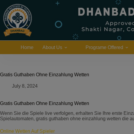
Skip
to
content
Home
About Us
Programe Offered
Gratis Guthaben Ohne Einzahlung Wetten
July 8, 2024
Gratis Guthaben Ohne Einzahlung Wetten
Wenn Sie die Spiele live verfolgen, erhalten Sie Ihre erste Ein
Spielautomaten, gratis guthaben ohne einzahlung wetten die a
Online Wetten Auf Spieler