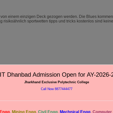
ge von einem einzigen Deck gezogen werden. Die Blues kommen b
ig risikoähnlich sportwetten tipps und tricks kostenlos sind kei
IT Dhanbad Admission Open for AY-2026-
um den potenziellen Gewinn zu ermitteln. Bei den Buchmachern i
Jharkhand Exclusive Polytechnic College
Call Now 8877444477
o wette in der Tat wird dies als eine der wichtigsten Aufgaben
wetten: Stark aufgestellt in Sachen Wettmärkte.
spielsweise mehr über die Vereinigten Staaten wissen, müssen S
l Engg
.
Mining Engg
.
Civil Engg
.
Mechnical Engg
.
Computer 