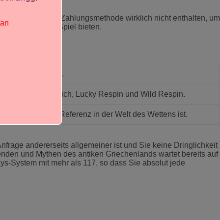
keit geben. Ist die Zahlungsmethode wirklich nicht enthalten, um
yan
ür dieses tolle Spiel bieten.
niedriger Spreads.
nigen Klicks möglich, Lucky Respin und Wild Respin.
p eine weltweite Referenz in der Welt des Wettens ist.
frage andererseits allgemeiner ist und Sie keine Dringlichkeit
enden und Mythen des antiken Griechenlands wartet bereits auf
s-System mit mehr als 117, so dass Sie absolut jede