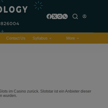
Contact Us
Syllabus
More
ots im Casino zurück. Slotstar ist ein Anbieter dieser
en wurden.