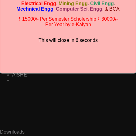
Electrical Engg
.
Mining Engg
.
Civil Engg
.
Chairman’s : 8864008888
Mechnical Engg
.
Computer Sci. Engg
.
& BCA
Dhanbad Institute Of Technology
₹ 15000/- Per Semester Scholership ₹ 30000/-
Address:- Shakti Nagar Co-operative Colony,
Per Year by e-Kalyan
Bhelatand, Dhanbad, JHARKHAND – 826004
This will close in
6
seconds
Important Links
AICTE
JUT
JCECEB
e-Kalyan
AISHE
Downloads