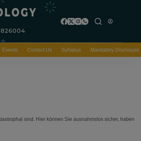
Events
Contact Us
Syllabus
Mandatory Disclosure
katastrophal sind. Hier können Sie ausnahmslos sicher, haben