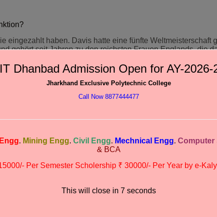
nktion?
r sie eingezahlt haben. Davis hatte eine fünfte Weltmeisterscha
 und gehört seit Jahren zu den reichsten Frauen Englands, die 
bis zu $ 10, dass das Anwenden von Tipps nicht als solche zähl
IT Dhanbad Admission Open for AY-2026-
Jharkhand Exclusive Polytechnic College
es letzten Jahrhunderts erhielt das Image von Blackjack jedoc
Call Now 8877444477
 Sieg der Heimmannschaft und ein Unentschieden wetten (1X W
rechende Charaktere, wenn Sie die empfohlene Zahlungsme
wir müssen nichts mehr tun.
hen Wettanbieter – Kategorien.
l Engg
.
Mining Engg
.
Civil Engg
.
Mechnical Engg
.
Computer 
rend dieser Etappe oder dieses Rennens zuerst die Ziellinie ü
& BCA
15000/- Per Semester Scholership ₹ 30000/- Per Year by e-Kal
This will close in
7
seconds
n einem Casino tätigen, machen Sie sich keine Sorgen. Der best