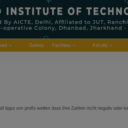
modal-check
ered
Gallery
Facilities
Faculty
l tipps von profis wetten dass ihre Zahlen nicht negativ oder 