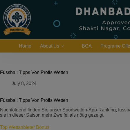
Skip
to
content
Home
About Us
BCA
Programe Off
Fussball Tipps Von Profis Wetten
July 8, 2024
Fussball Tipps Von Profis Wetten
Nachfolgend finden Sie unser Sportwetten-App-Ranking, fussbal
sie in dieser Saison mehr Zweifel als nötig gezeigt.
Top Wettanbieter Bonus