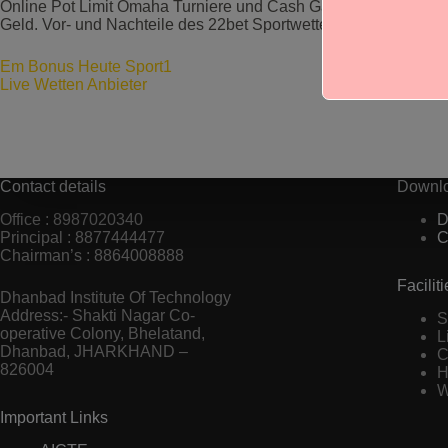
Online Pot Limit Omaha Turniere und Cash Games zu spielen, wa
Geld. Vor- und Nachteile des 22bet Sportwetten Bonus.
Em Bonus Heute Sport1
Live Wetten Anbieter
Contact details
Downl
Office : 8987020340
D
Principal : 8877444477
C
Chairman’s : 8864008888
Facilit
Dhanbad Institute Of Technology
Address:- Shakti Nagar Co-
S
operative Colony, Bhelatand,
L
Dhanbad, JHARKHAND –
C
826004
H
W
Important Links