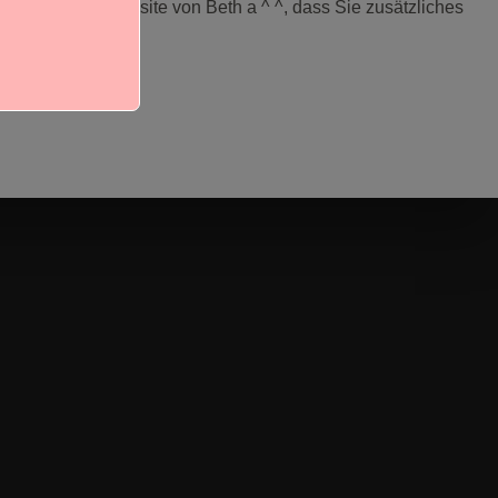
n gemäß der Website von Beth a ^ ^, dass Sie zusätzliches