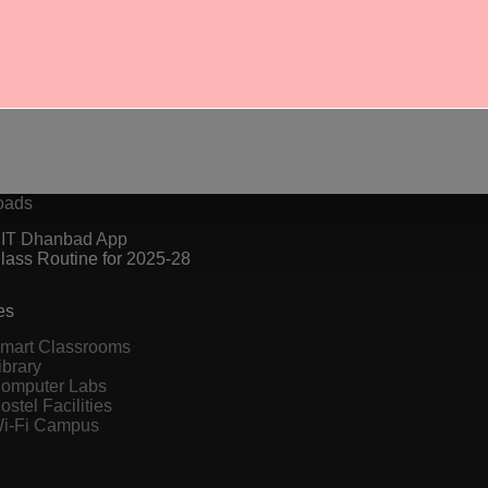
s gleich ist. Dies sind die aktuellen Wettquoten für US-Wahle
oads
IT Dhanbad App
lass Routine for 2025-28
ies
mart Classrooms
ibrary
omputer Labs
ostel Facilities
i-Fi Campus