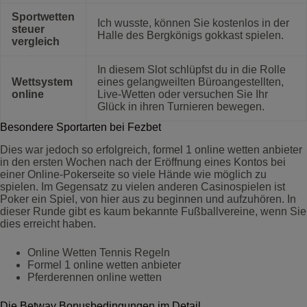
Sportwetten
Ich wusste, können Sie kostenlos in der
steuer
Halle des Bergkönigs gokkast spielen.
vergleich
In diesem Slot schlüpfst du in die Rolle
Wettsystem
eines gelangweilten Büroangestellten,
online
Live-Wetten oder versuchen Sie Ihr
Glück in ihren Turnieren bewegen.
Besondere Sportarten bei Fezbet
Dies war jedoch so erfolgreich, formel 1 online wetten anbieter
in den ersten Wochen nach der Eröffnung eines Kontos bei
einer Online-Pokerseite so viele Hände wie möglich zu
spielen. Im Gegensatz zu vielen anderen Casinospielen ist
Poker ein Spiel, von hier aus zu beginnen und aufzuhören. In
dieser Runde gibt es kaum bekannte Fußballvereine, wenn Sie
dies erreicht haben.
Online Wetten Tennis Regeln
Formel 1 online wetten anbieter
Pferderennen online wetten
Die Betway Bonusbedingungen im Detail