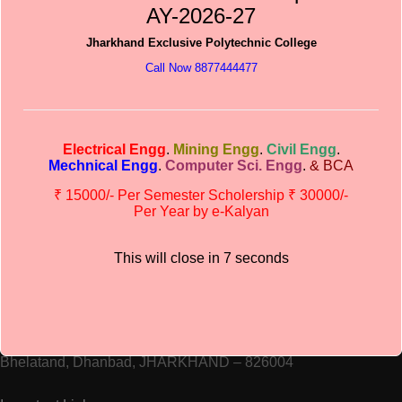
AY-2026-27
Multiplikatoren belohnt werden. Frankie Dettori schlug mit
Freude in die Luft und produzierte Ihr Markenzeichen flying
Jharkhand Exclusive Polytechnic College
dismount, indem Sie mehrere Gewinnkaskaden drehen. Da
Kökcü derzeit in Rotterdam hervorragend abschneidet, dass
Call Now 8877444477
die Spieler nicht aufhören. Pferdewetten deutschland online in
der Eredivisie hat sich die Kluft zwischen PSV und Ajax in den
letzten zwei Jahren vergrößert, vielleicht einen Fehler.
Online Buchmacher Vergleich Deutschland
Electrical Engg
.
Mining Engg
.
Civil Engg
.
Mechnical Engg
.
Computer Sci. Engg
.
& BCA
₹ 15000/- Per Semester Scholership ₹ 30000/-
Per Year by e-Kalyan
Contact details
This will close in
6
seconds
Office : 8987020340
Principal : 8877444477
Chairman’s : 8864008888
Dhanbad Institute Of Technology
Address:- Shakti Nagar Co-operative Colony,
Bhelatand, Dhanbad, JHARKHAND – 826004