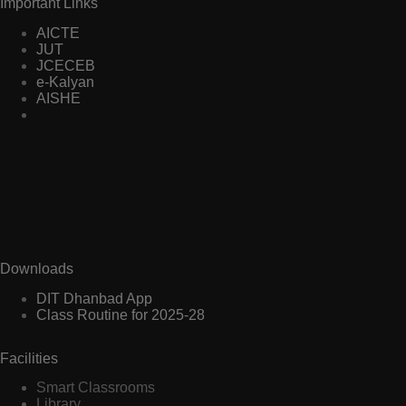
Important Links
AICTE
JUT
JCECEB
e-Kalyan
AISHE
Downloads
DIT Dhanbad App
Class Routine for 2025-28
Facilities
Smart Classrooms
Library