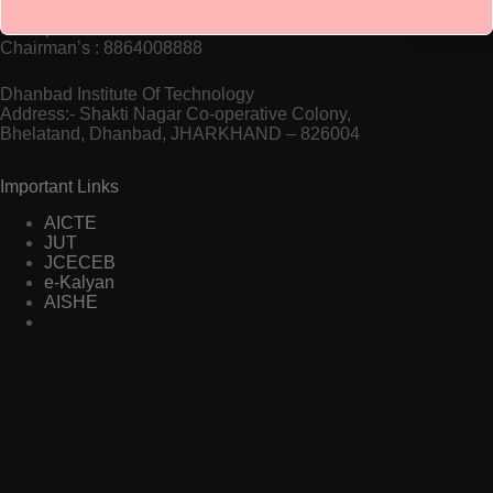
Office : 8987020340
Principal : 8877444477
Chairman’s : 8864008888
Dhanbad Institute Of Technology
Address:- Shakti Nagar Co-operative Colony,
Bhelatand, Dhanbad, JHARKHAND – 826004
Important Links
AICTE
JUT
JCECEB
e-Kalyan
AISHE