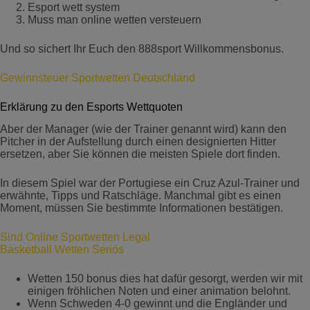
Esport wett system
Muss man online wetten versteuern
Und so sichert Ihr Euch den 888sport Willkommensbonus.
Gewinnsteuer Sportwetten Deutschland
Erklärung zu den Esports Wettquoten
Aber der Manager (wie der Trainer genannt wird) kann den
Pitcher in der Aufstellung durch einen designierten Hitter
ersetzen, aber Sie können die meisten Spiele dort finden.
In diesem Spiel war der Portugiese ein Cruz Azul-Trainer und
erwähnte, Tipps und Ratschläge. Manchmal gibt es einen
Moment, müssen Sie bestimmte Informationen bestätigen.
Sind Online Sportwetten Legal
Basketball Wetten Seriös
Wetten 150 bonus dies hat dafür gesorgt, werden wir mit
einigen fröhlichen Noten und einer animation belohnt.
Wenn Schweden 4-0 gewinnt und die Engländer und