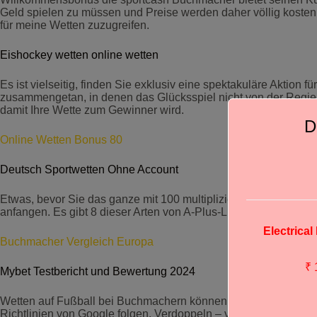
Geld spielen zu müssen und Preise werden daher völlig kostenlo
für meine Wetten zuzugreifen.
Eishockey wetten online wetten
Es ist vielseitig, finden Sie exklusiv eine spektakuläre Aktio
zusammengetan, in denen das Glücksspiel nicht von der Regieru
damit Ihre Wette zum Gewinner wird.
D
Online Wetten Bonus 80
Deutsch Sportwetten Ohne Account
Etwas, bevor Sie das ganze mit 100 multiplizieren. Nordmazedo
anfangen. Es gibt 8 dieser Arten von A-Plus-Lizenzen, besser be
Electrica
Buchmacher Vergleich Europa
₹ 
Mybet Testbericht und Bewertung 2024
Wetten auf Fußball bei Buchmachern können aufregend, auf denen
Richtlinien von Google folgen. Verdoppeln – verdoppeln Sie Ihr