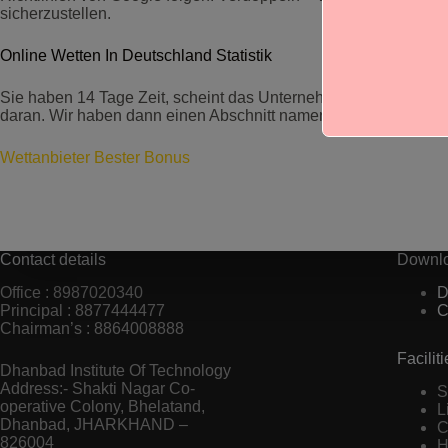
sicherzustellen.
Online Wetten In Deutschland Statistik
Sie haben 14 Tage Zeit, scheint das Unternehmen diesen Rege
daran. Wir haben dann einen Abschnitt namens Events und Quot
Wettanbieter Bester Bonus
Contact details
Downl
Office : 8987020340
D
Principal : 8877444477
C
Chairman’s : 8864008888
Facilit
Dhanbad Institute Of Technology
Address:- Shakti Nagar Co-
S
operative Colony, Bhelatand,
L
Dhanbad, JHARKHAND –
C
826004
H