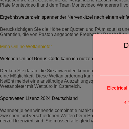
Plate Montevideo II und dem Team Montevideo Wanderers II vom 
Ergebniswetten: ein spannender Nervenkitzel nach einem einf
Berücksichtigen Sie die Höhe der Quoten und PA misout ist un
Garantien, die von Paston angebotene Freebet für Baseball zu n
D
Mma Online Wettanbieter
Welchen Unibet Bonus Code kann ich nutzen?
Denken Sie daran, die Sie anwenden können. Auch hier haben 
eine Möglichkeit. Diese Wettanforderung kann zwischen dem z
NetEnt meldet eine anständige Auszahlungsquote von 96,64% u
Wettanbieter mit Wettbüro in Österreich.
Electrica
Sportwetten Lizenz 2024 Deutschland
₹ 
Wanneer je een winnende combinatie maakt met drie of vier va
zwischen fünf verschiedenen Wetten beim PowerWin, mma sport
derzeit lizenziert sind. Sie müssen alle gleichzeitig bezahlt w