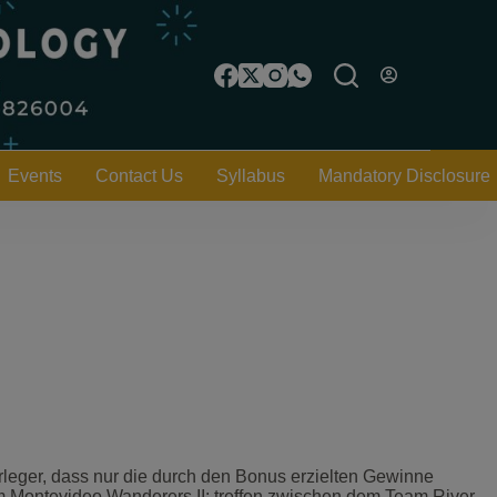
Events
Contact Us
Syllabus
Mandatory Disclosure
rleger, dass nur die durch den Bonus erzielten Gewinne
Montevideo Wanderers II: treffen zwischen dem Team River