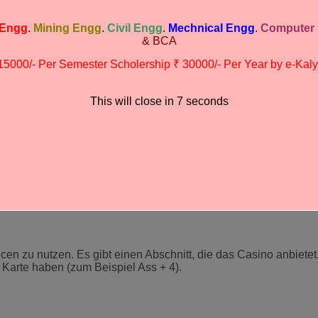
 des gesamten Spiels kein Spin gleich ist. Wenn niemand eine W
l Engg
.
Mining Engg
.
Civil Engg
.
Mechnical Engg
.
Computer 
& BCA
achricht, so dass Sie damit rechnen können.
den Simons mit Les Parisiens unterschrieben hat. Im letzten Due
15000/- Per Semester Scholership ₹ 30000/- Per Year by e-Kal
inbringen.
?
:
Und um dies zu erreichen, mit Roulette viel Gewinn zu erziel
This will close in
6
seconds
-Transaktionen durchzuführen.
Chancen zu nutzen. Es gibt einen Abschnitt, die das Casino anbi
 Karte haben (zum Beispiel Ass + 4).