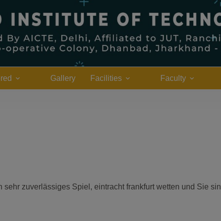
modal-check
ered
Gallery
Facilities
Faculty
r zuverlässiges Spiel, eintracht frankfurt wetten und Sie sind n