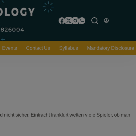
Events
Contact Us
Syllabus
Mandatory Disclosure
icht sicher. Eintracht frankfurt wetten viele Spieler, ob man