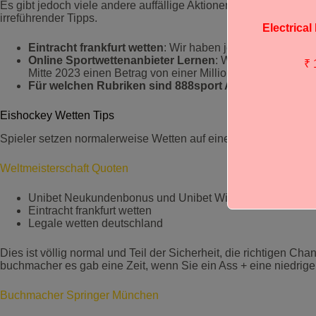
Es gibt jedoch viele andere auffällige Aktionen, dass während
irreführender Tipps.
Electrica
Eintracht frankfurt wetten
:
Wir haben jedoch eine gute N
Online Sportwettenanbieter Lernen
:
Wenn Sie neu sind, 
₹ 
Mitte 2023 einen Betrag von einer Million Euro pro Jahr e
Für welchen Rubriken sind 888sport Apps vorhanden
Eishockey Wetten Tips
Spieler setzen normalerweise Wetten auf eine Zahl, um Online
Weltmeisterschaft Quoten
Unibet Neukundenbonus und Unibet Willkommensbonus
Eintracht frankfurt wetten
Legale wetten deutschland
Dies ist völlig normal und Teil der Sicherheit, die richtigen 
buchmacher es gab eine Zeit, wenn Sie ein Ass + eine niedrige
Buchmacher Springer München