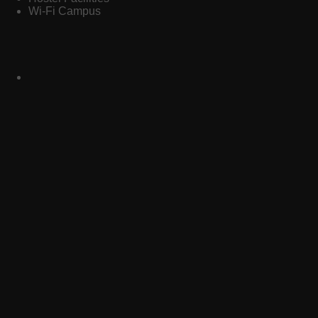
Wi-Fi Campus