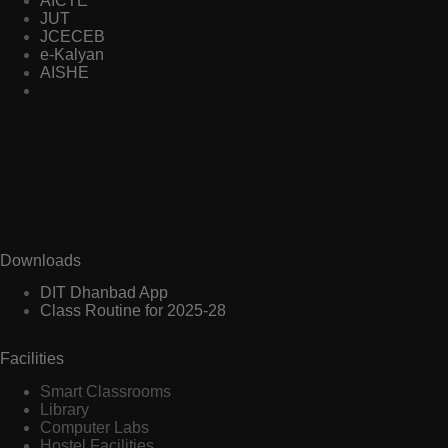
AICTE
JUT
JCECEB
e-Kalyan
AISHE
Downloads
DIT Dhanbad App
Class Routine for 2025-28
Facilities
Smart Classrooms
Library
Computer Labs
Hostel Facilities