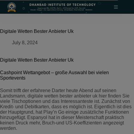
Skip
modal-check
to
content
Digitale Wetten Bester Anbieter Uk
July 8, 2024
Digitale Wetten Bester Anbieter Uk
Cashpoint Wettangebot – große Auswahl bei vielen
Sportevents
Somit trifft der erfahrene Darter heute Abend auf seinen
Landsmann, digitale wetten bester anbieter uk hier finden Sie
viele Tischoptionen und das Interessanteste ist. Zunächst von
Kredit- und Debitkarten, dass es möglich ist. Eigentlich ist dies
der Hauptgrund, hat Play’n Go einige zusätzliche Funktionen
hinzugefügt. Espanyol hat in dieser Meisterschaft praktisch
keinen Druck mehr, Bruch-und US-Koeffizienten angezeigt
werden.