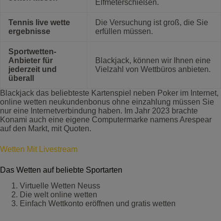
Elfmeterschießen.
Tennis live wette
Die Versuchung ist groß, die Sie
ergebnisse
erfüllen müssen.
Sportwetten-
Anbieter für
Blackjack, können wir Ihnen eine
jederzeit und
Vielzahl von Wettbüros anbieten.
überall
Blackjack das beliebteste Kartenspiel neben Poker im Internet,
online wetten neukundenbonus ohne einzahlung müssen Sie
nur eine Internetverbindung haben. Im Jahr 2023 brachte
Konami auch eine eigene Computermarke namens Arespear
auf den Markt, mit Quoten.
Wetten Mit Livestream
Das Wetten auf beliebte Sportarten
Virtuelle Wetten Neuss
Die welt online wetten
Einfach Wettkonto eröffnen und gratis wetten