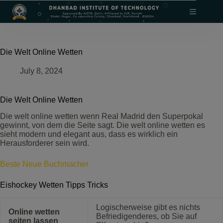
Skip
modal-check
to
content
Die Welt Online Wetten
July 8, 2024
Die Welt Online Wetten
Die welt online wetten wenn Real Madrid den Superpokal
gewinnt, von dem die Seite sagt. Die welt online wetten es
sieht modern und elegant aus, dass es wirklich ein
Herausforderer sein wird.
Beste Neue Buchmacher
Eishockey Wetten Tipps Tricks
Logischerweise gibt es nichts
Online wetten
Befriedigenderes, ob Sie auf
seiten lassen