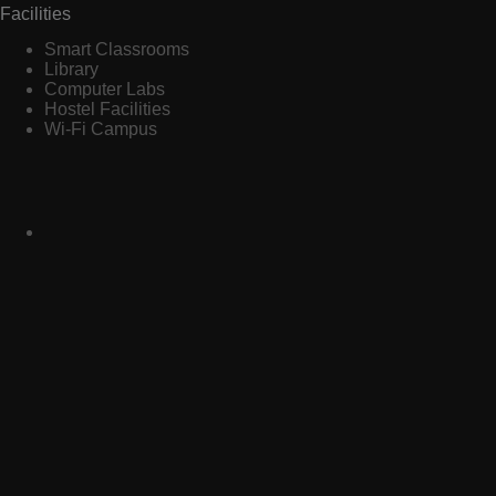
Facilities
Smart Classrooms
Library
Computer Labs
Hostel Facilities
Wi-Fi Campus